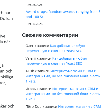
29.06.2026
Award drops: Random awards ranging from 5
ch har
and 100 Sc
. Du kan
29.06.2026
Свежие комментарии
live
la när
Олег
к записи
Как добавить любую
переменную в сниппет Yoast SEO
Valerij
к записи
Как добавить любую
переменную в сниппет Yoast SEO
ja
lan och
ALisk
к записи
Интернет-магазин с CRM и
интеграциями, но без головной боли. Часть
skilliga
1 из 2.
nor,
Игорь
к записи
Интернет-магазин с CRM и
интеграциями, но без головной боли. Часть
1 из 2.
äker och
Пётр Dub
к записи
Интернет-магазин с CRM