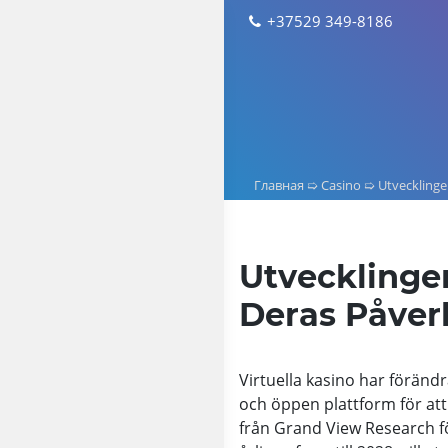
Skip
+37529 349-8186
to
content
Главная
➯
Casino
➯
Utvecklinge
Utvecklingen
Deras Påver
Virtuella kasino har förändr
och öppen plattform för att 
från Grand View Research f