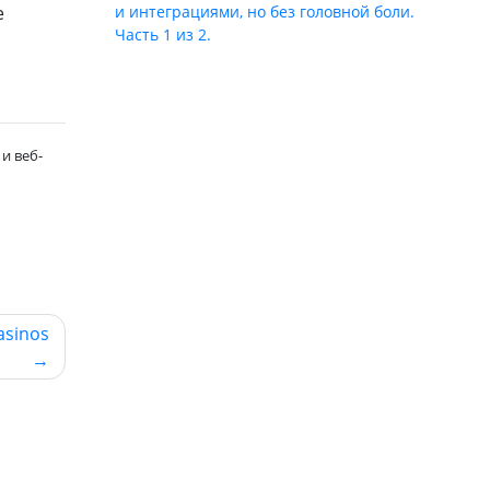
e
и интеграциями, но без головной боли.
Часть 1 из 2.
и веб-
asinos