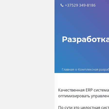
Skip
+37529 349-8186
to
content
Разработк
Главная
➯
Комплексная разраб
Качественная ERP система
оптимизировать управлен
По сути это целостная си