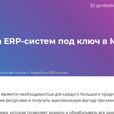
igor@balk
а ERP-систем под ключ в
отка веб-систем
➯
Разработка ERP-систем
 является необходимостью для каждого большого предпр
ие ресурсами и получить максимальную выгоду при ми
стема, которая позволяет хранить и обрабатывать все д