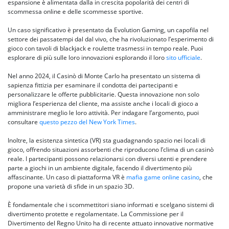
espansione è alimentata dalla in crescita popolarità dei centri di
scommessa online e delle scommesse sportive.
Un caso significativo è presentato da Evolution Gaming, un capofila nel
settore dei passatempi dal dal vivo, che ha rivoluzionato l’esperimento di
gioco con tavoli di blackjack e roulette trasmessi in tempo reale. Puoi
esplorare di più sulle loro innovazioni esplorando il loro
sito ufficiale
.
Nel anno 2024, il Casinò di Monte Carlo ha presentato un sistema di
sapienza fittizia per esaminare il condotta dei partecipanti e
personalizzare le offerte pubblicitarie. Questa innovazione non solo
migliora l’esperienza del cliente, ma assiste anche i locali di gioco a
amministrare meglio le loro attività. Per indagare l’argomento, puoi
consultare
questo pezzo del New York Times
.
Inoltre, la esistenza sintetica (VR) sta guadagnando spazio nei locali di
gioco, offrendo situazioni assorbenti che riproducono l’clima di un casinò
reale. I partecipanti possono relazionarsi con diversi utenti e prendere
parte a giochi in un ambiente digitale, facendo il divertimento più
affascinante. Un caso di piattaforma VR è
mafia game online casino
, che
propone una varietà di sfide in un spazio 3D.
È fondamentale che i scommettitori siano informati e scelgano sistemi di
divertimento protette e regolamentate. La Commissione per il
Divertimento del Regno Unito ha di recente attuato innovative normative