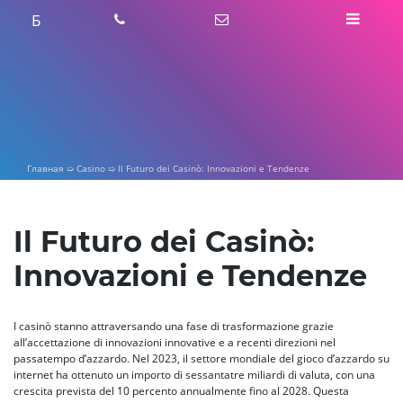
Skip
Б
to
content
Главная
➯
Casino
➯
Il Futuro dei Casinò: Innovazioni e Tendenze
Il Futuro dei Casinò:
Innovazioni e Tendenze
I casinò stanno attraversando una fase di trasformazione grazie
all’accettazione di innovazioni innovative e a recenti direzioni nel
passatempo d’azzardo. Nel 2023, il settore mondiale del gioco d’azzardo su
internet ha ottenuto un importo di sessantatre miliardi di valuta, con una
crescita prevista del 10 percento annualmente fino al 2028. Questa