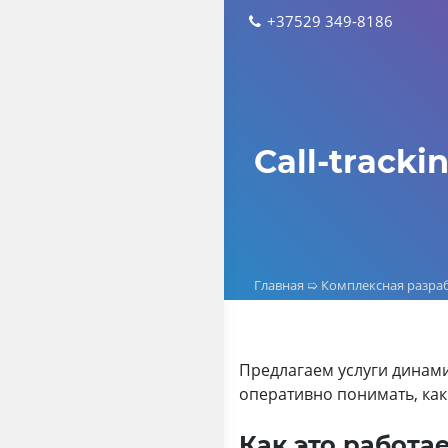
Skip
+37529 349-8186
to
content
Call-track
Главная
➯
Комплексная разраб
Предлагаем услуги динами
оперативно понимать, как
Как это работа