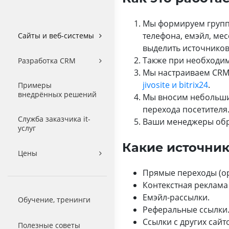
Мы формируем группы
телефона, емэйл, мес
Сайты и веб-системы
выделить источников
Также при необходи
Разработка CRM
Мы настраиваем CRM 
jivosite и bitrix24
.
Примеры
внедрённых решений
Мы вносим небольшие
перехода посетителя
Служба заказчика it-
Ваши менеджеры обра
услуг
Какие источник
Цены
Прямые переходы (ор
Контекстная реклама 
Емэйл-рассылки.
Обучение, тренинги
Реферальные ссылки
Ссылки с других сайт
Полезные советы