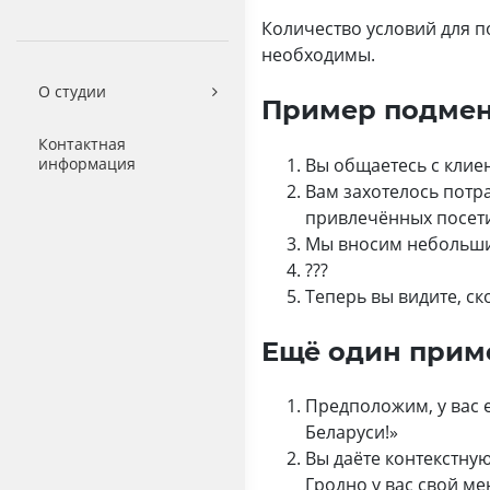
Количество условий для
необходимы.
О студии
Пример подмен
Контактная
Вы общаетесь с клиен
информация
Вам захотелось потра
привлечённых посети
Мы вносим небольши
???
Теперь вы видите, с
Ещё один прим
Предположим, у вас е
Беларуси!»
Вы даёте контекстную
Гродно у вас свой м