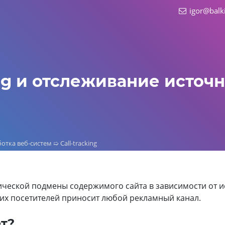
igor@balk
ing и отслеживание исто
отка веб-систем
➯
Call-tracking
ческой подмены содержимого сайта в зависимости от и
их посетителей приносит любой рекламный канал.
ет?