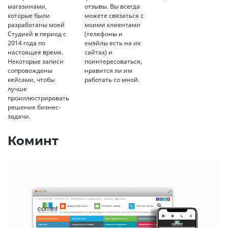
магазинами,
отзывы. Вы всегда
которые были
можете связаться с
разработаны моей
моими клиентами
Студией в период с
(телефоны и
2014 года по
емэйлы есть на их
настоящее время.
сайтах) и
Некоторые записи
поинтересоваться,
сопровождены
нравится ли им
кейсами, чтобы
работать со мной.
лучше
проиллюстрировать
решение бизнес-
задачи.
Коминт