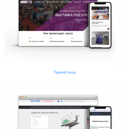
ПромоСтенд