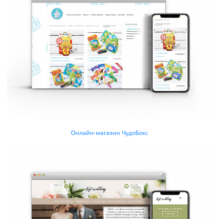
Онлайн-магазин ЧудоБокс