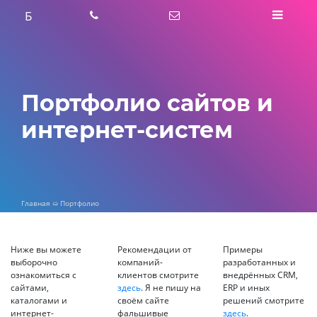
Skip
Б
to
content
Портфолио сайтов и
интернет-систем
Главная
➯
Портфолио
Ниже вы можете
Рекомендации от
Примеры
выборочно
компаний-
разработанных и
ознакомиться с
клиентов смотрите
внедрённых CRM,
сайтами,
здесь
. Я не пишу на
ERP и иных
каталогами и
своём сайте
решений смотрите
интернет-
фальшивые
здесь
.