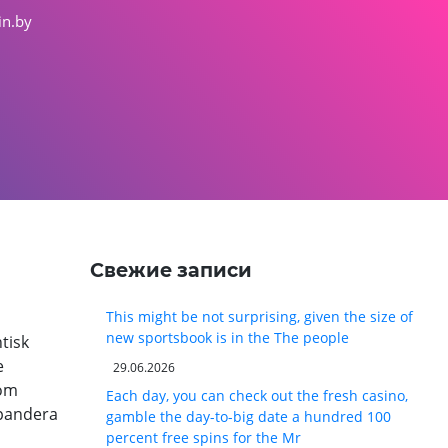
in.by
Свежие записи
This might be not surprising, given the size of
new sportsbook is in the The people
tisk
e
29.06.2026
Som
Each day, you can check out the fresh casino,
xpandera
gamble the day-to-big date a hundred 100
percent free spins for the Mr