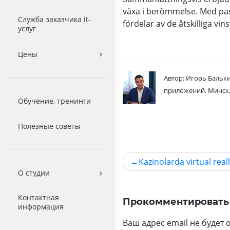
växa i berömmelse. Med pass
Служба заказчика it-
fördelar av de åtskilliga v
услуг
Цены
Автор: Игорь Бальки
приложений. Минск,
Обучение, тренинги
Полезные советы
Kazinolarda virtual reall
Навигация
О студии
по
Контактная
записям
Прокомментировать
информация
Ваш адрес email не будет 