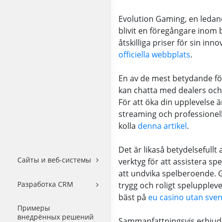
Evolution Gaming, en ledan
blivit en föregångare inom b
åtskilliga priser för sin i
officiella webbplats
.
En av de mest betydande för
kan chatta med dealers och 
För att öka din upplevelse ä
streaming och professionell
kolla
denna artikel
.
Det är likaså betydelsefull
Сайты и веб-системы
verktyg för att assistera spe
att undvika spelberoende. 
Разработка CRM
trygg och roligt speluppleve
bäst på
eu casino utan sven
Примеры
внедрённых решений
Sammanfattningsvis erbjude