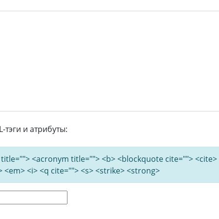
тэги и атрибуты:
r title=""> <acronym title=""> <b> <blockquote cite=""> <cite>
 <em> <i> <q cite=""> <s> <strike> <strong>