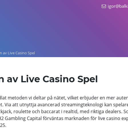
igor@balk
n av Live Casino Spel
 av Live Casino Spel
lat metoden vi deltar på nätet, vilket erbjuder en mer auten
. Via att utnyttja avancerad streamingteknologi kan spelar
kjack, roulette och baccarat i realtid, med riktiga dealers. 
 H2 Gambling Capital förväntas marknaden för live casino e
25.