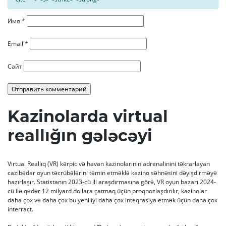
Имя
*
Email
*
Сайт
Kazinolarda virtual
reallığın gələcəyi
Virtual Reallıq (VR) kərpic və havan kazinolarının adrenalinini təkrarlayan
cazibədar oyun təcrübələrini təmin etməklə kazino səhnəsini dəyişdirməyə
hazırlaşır. Statistanın 2023-cü ili araşdırmasına görə, VR oyun bazarı 2024-
cü ilə qədər 12 milyard dollara çatmaq üçün proqnozlaşdırılır, kazinolar
daha çox və daha çox bu yeniliyi daha çox inteqrasiya etmək üçün daha çox
interract.