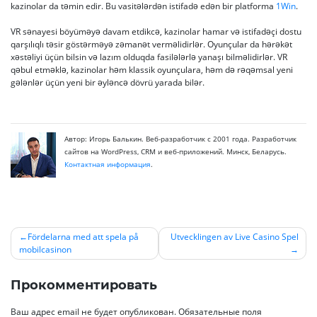
kazinolar da təmin edir. Bu vasitələrdən istifadə edən bir platforma
1Win
.
VR sənayesi böyüməyə davam etdikcə, kazinolar hamar və istifadəçi dostu
qarşılıqlı təsir göstərməyə zəmanət verməlidirlər. Oyunçular da hərəkət
xəstəliyi üçün bilsin və lazım olduqda fasilələrlə yanaşı bilməlidirlər. VR
qəbul etməklə, kazinolar həm klassik oyunçulara, həm də rəqəmsal yeni
gələnlər üçün yeni bir əyləncə dövrü yarada bilər.
Автор: Игорь Балькин. Веб-разработчик с 2001 года. Разработчик
сайтов на WordPress, CRM и веб-приложений. Минск, Беларусь.
Контактная информация
.
Fördelarna med att spela på
Utvecklingen av Live Casino Spel
mobilcasinon
Навигация
по
Прокомментировать
записям
Ваш адрес email не будет опубликован.
Обязательные поля