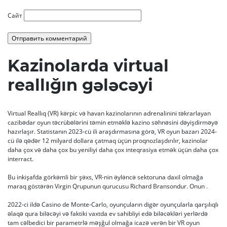
Сайт
Kazinolarda virtual
reallığın gələcəyi
Virtual Reallıq (VR) kərpic və havan kazinolarının adrenalinini təkrarlayan
cazibədar oyun təcrübələrini təmin etməklə kazino səhnəsini dəyişdirməyə
hazırlaşır. Statistanın 2023-cü ili araşdırmasına görə, VR oyun bazarı 2024-
cü ilə qədər 12 milyard dollara çatmaq üçün proqnozlaşdırılır, kazinolar
daha çox və daha çox bu yeniliyi daha çox inteqrasiya etmək üçün daha çox
interract.
Bu inkişafda görkəmli bir şəxs, VR-nin əyləncə sektoruna daxil olmağa
maraq göstərən Virgin Qrupunun qurucusu Richard Bransondur. Onun
.
2022-ci ildə Casino de Monte-Carlo, oyunçuların digər oyunçularla qarşılıqlı
əlaqə qura biləcəyi və faktiki vaxtda ev sahibliyi edə biləcəkləri yerlərdə
tam cəlbedici bir parametrlə məşğul olmağa icazə verən bir VR oyun