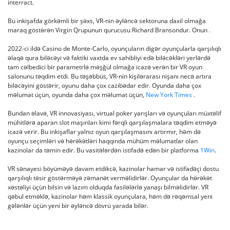
interract.
Bu inkişafda görkəmli bir şəxs, VR-nin əyləncə sektoruna daxil olmağa
maraq göstərən Virgin Qrupunun qurucusu Richard Bransondur. Onun
.
2022-ci ildə Casino de Monte-Carlo, oyunçuların digər oyunçularla qarşılıqlı
əlaqə qura biləcəyi və faktiki vaxtda ev sahibliyi edə biləcəkləri yerlərdə
tam cəlbedici bir parametrlə məşğul olmağa icazə verən bir VR oyun
salonunu təqdim etdi. Bu təşəbbüs, VR-nin kişilərarası nişanı necə artıra
biləcəyini göstərir, oyunu daha çox cazibədar edir. Oyunda daha çox
məlumat üçün, oyunda daha çox məlumat üçün,
New York Times
.
Bundan əlavə, VR innovasiyası, virtual poker yarışları və oyunçuları müxtəlif
mühitlərə aparan slot maşınları kimi fərqli qarşılaşmalara təqdim etməyə
icazə verir. Bu inkişaflar yalnız oyun qarşılaşmasını artırmır, həm də
oyunçu seçimləri və hərəkətləri haqqında mühüm məlumatlar olan
kazinolar da təmin edir. Bu vasitələrdən istifadə edən bir platforma
1Win
.
VR sənayesi böyüməyə davam etdikcə, kazinolar hamar və istifadəçi dostu
qarşılıqlı təsir göstərməyə zəmanət verməlidirlər. Oyunçular da hərəkət
xəstəliyi üçün bilsin və lazım olduqda fasilələrlə yanaşı bilməlidirlər. VR
qəbul etməklə, kazinolar həm klassik oyunçulara, həm də rəqəmsal yeni
gələnlər üçün yeni bir əyləncə dövrü yarada bilər.