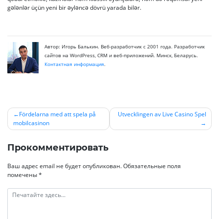
gələnlər üçün yeni bir əyləncə dövrü yarada bilər.
Автор: Игорь Балькин. Веб-разработчик с 2001 года. Разработчик
сайтов на WordPress, CRM и веб-приложений. Минск, Беларусь.
Контактная информация
.
Fördelarna med att spela på
Utvecklingen av Live Casino Spel
mobilcasinon
Навигация
по
Прокомментировать
записям
Ваш адрес email не будет опубликован.
Обязательные поля
помечены
*