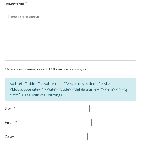
помечены
*
Можно использовать HTML-тэги и атрибуты:
<a href="" title=""> <abbr title=""> <acronym title=""> <b>
<blockquote cite=""> <cite> <code> <del datetime=""> <em> <i> <q
cite=""> <s> <strike> <strong>
Имя
*
Email
*
Сайт