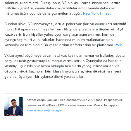
salonunu təqdim etdi. Bu təşəbbüs, VR-nin kişilərarası nişanı necə artıra
biləcəyini göstərir, oyunu daha çox cazibədar edir. Oyunda daha çox
məlumat üçün, oyunda daha çox məlumat üçün,
New York Times
.
Bundan əlavə, VR innovasiyası, virtual poker yarışları və oyunçuları müxtəlif
mühitlərə aparan slot maşınları kimi fərqli qarşılaşmalara təqdim etməyə
icazə verir. Bu inkişaflar yalnız oyun qarşılaşmasını artırmır, həm də
oyunçu seçimləri və hərəkətləri haqqında mühüm məlumatlar olan
kazinolar da təmin edir. Bu vasitələrdən istifadə edən bir platforma
1Win
.
VR sənayesi böyüməyə davam etdikcə, kazinolar hamar və istifadəçi dostu
qarşılıqlı təsir göstərməyə zəmanət verməlidirlər. Oyunçular da hərəkət
xəstəliyi üçün bilsin və lazım olduqda fasilələrlə yanaşı bilməlidirlər. VR
qəbul etməklə, kazinolar həm klassik oyunçulara, həm də rəqəmsal yeni
gələnlər üçün yeni bir əyləncə dövrü yarada bilər.
Автор: Игорь Балькин. Веб-разработчик с 2001 года. Разработчик
сайтов на WordPress, CRM и веб-приложений. Минск, Беларусь.
Контактная информация
.