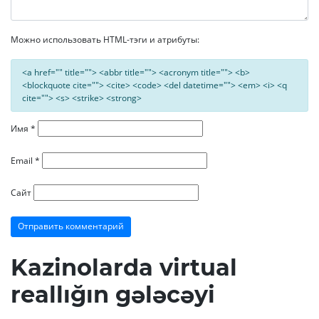
Можно использовать HTML-тэги и атрибуты:
<a href="" title=""> <abbr title=""> <acronym title=""> <b>
<blockquote cite=""> <cite> <code> <del datetime=""> <em> <i> <q
cite=""> <s> <strike> <strong>
Имя
*
Email
*
Сайт
Kazinolarda virtual
reallığın gələcəyi