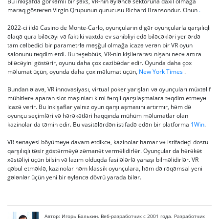
Bu inkişafda görkəmli bir şəxs, VR-nin əyləncə sektoruna daxil olmağa
maraq göstərən Virgin Qrupunun qurucusu Richard Bransondur. Onun
.
2022-ci ildə Casino de Monte-Carlo, oyunçuların digər oyunçularla qarşılıqlı
əlaqə qura biləcəyi və faktiki vaxtda ev sahibliyi edə biləcəkləri yerlərdə
tam cəlbedici bir parametrlə məşğul olmağa icazə verən bir VR oyun
salonunu təqdim etdi. Bu təşəbbüs, VR-nin kişilərarası nişanı necə artıra
biləcəyini göstərir, oyunu daha çox cazibədar edir. Oyunda daha çox
məlumat üçün, oyunda daha çox məlumat üçün,
New York Times
.
Bundan əlavə, VR innovasiyası, virtual poker yarışları və oyunçuları müxtəlif
mühitlərə aparan slot maşınları kimi fərqli qarşılaşmalara təqdim etməyə
icazə verir. Bu inkişaflar yalnız oyun qarşılaşmasını artırmır, həm də
oyunçu seçimləri və hərəkətləri haqqında mühüm məlumatlar olan
kazinolar da təmin edir. Bu vasitələrdən istifadə edən bir platforma
1Win
.
VR sənayesi böyüməyə davam etdikcə, kazinolar hamar və istifadəçi dostu
qarşılıqlı təsir göstərməyə zəmanət verməlidirlər. Oyunçular da hərəkət
xəstəliyi üçün bilsin və lazım olduqda fasilələrlə yanaşı bilməlidirlər. VR
qəbul etməklə, kazinolar həm klassik oyunçulara, həm də rəqəmsal yeni
gələnlər üçün yeni bir əyləncə dövrü yarada bilər.
Автор: Игорь Балькин. Веб-разработчик с 2001 года. Разработчик