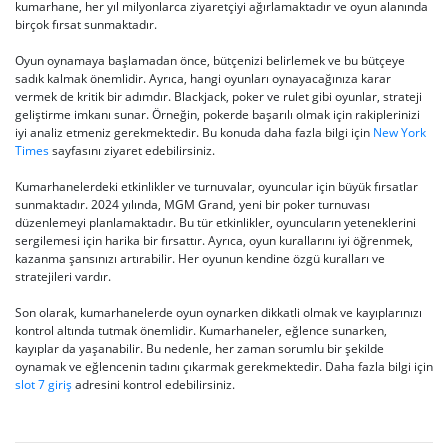
kumarhane, her yıl milyonlarca ziyaretçiyi ağırlamaktadır ve oyun alanında
birçok fırsat sunmaktadır.
Oyun oynamaya başlamadan önce, bütçenizi belirlemek ve bu bütçeye
sadık kalmak önemlidir. Ayrıca, hangi oyunları oynayacağınıza karar
vermek de kritik bir adımdır. Blackjack, poker ve rulet gibi oyunlar, strateji
geliştirme imkanı sunar. Örneğin, pokerde başarılı olmak için rakiplerinizi
iyi analiz etmeniz gerekmektedir. Bu konuda daha fazla bilgi için
New York
Times
sayfasını ziyaret edebilirsiniz.
Kumarhanelerdeki etkinlikler ve turnuvalar, oyuncular için büyük fırsatlar
sunmaktadır. 2024 yılında, MGM Grand, yeni bir poker turnuvası
düzenlemeyi planlamaktadır. Bu tür etkinlikler, oyuncuların yeteneklerini
sergilemesi için harika bir fırsattır. Ayrıca, oyun kurallarını iyi öğrenmek,
kazanma şansınızı artırabilir. Her oyunun kendine özgü kuralları ve
stratejileri vardır.
Son olarak, kumarhanelerde oyun oynarken dikkatli olmak ve kayıplarınızı
kontrol altında tutmak önemlidir. Kumarhaneler, eğlence sunarken,
kayıplar da yaşanabilir. Bu nedenle, her zaman sorumlu bir şekilde
oynamak ve eğlencenin tadını çıkarmak gerekmektedir. Daha fazla bilgi için
slot 7 giriş
adresini kontrol edebilirsiniz.