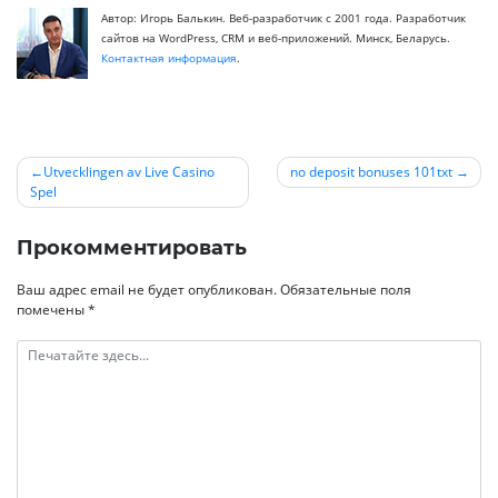
Автор: Игорь Балькин. Веб-разработчик с 2001 года. Разработчик
сайтов на WordPress, CRM и веб-приложений. Минск, Беларусь.
Контактная информация
.
Utvecklingen av Live Casino
no deposit bonuses 101txt
Spel
Навигация
по
Прокомментировать
записям
Ваш адрес email не будет опубликован.
Обязательные поля
помечены
*