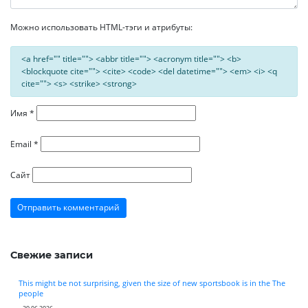
Можно использовать HTML-тэги и атрибуты:
<a href="" title=""> <abbr title=""> <acronym title=""> <b>
<blockquote cite=""> <cite> <code> <del datetime=""> <em> <i> <q
cite=""> <s> <strike> <strong>
Имя
*
Email
*
Сайт
Свежие записи
This might be not surprising, given the size of new sportsbook is in the The
people