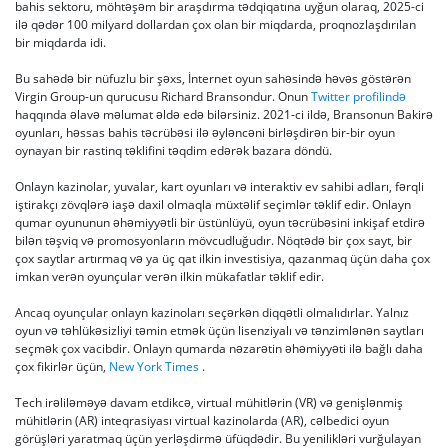
bahis sektoru, möhtəşəm bir araşdırma tədqiqatına uyğun olaraq, 2025-ci
ilə qədər 100 milyard dollardan çox olan bir miqdarda, proqnozlaşdırılan
bir miqdarda idi.
Bu sahədə bir nüfuzlu bir şəxs, İnternet oyun sahəsində həvəs göstərən
Virgin Group-un qurucusu Richard Bransondur. Onun
Twitter profilində
haqqında əlavə məlumat əldə edə bilərsiniz. 2021-ci ildə, Bransonun Bakirə
oyunları, həssas bahis təcrübəsi ilə əyləncəni birləşdirən bir-bir oyun
oynayan bir rastinq təklifini təqdim edərək bazara döndü.
Onlayn kazinolar, yuvalar, kart oyunları və interaktiv ev sahibi adları, fərqli
iştirakçı zövqlərə iaşə daxil olmaqla müxtəlif seçimlər təklif edir. Onlayn
qumar oyununun əhəmiyyətli bir üstünlüyü, oyun təcrübəsini inkişaf etdirə
bilən təşviq və promosyonların mövcudluğudır. Nöqtədə bir çox sayt, bir
çox saytlar artırmaq və ya üç qat ilkin investisiya, qazanmaq üçün daha çox
imkan verən oyunçular verən ilkin mükafatlar təklif edir.
Ancaq oyunçular onlayn kazinoları seçərkən diqqətli olmalıdırlar. Yalnız
oyun və təhlükəsizliyi təmin etmək üçün lisenziyalı və tənzimlənən saytları
seçmək çox vacibdir. Onlayn qumarda nəzarətin əhəmiyyəti ilə bağlı daha
çox fikirlər üçün,
New York Times
.
Tech irəliləməyə davam etdikcə, virtual mühitlərin (VR) və genişlənmiş
mühitlərin (AR) inteqrasiyası virtual kazinolarda (AR), cəlbedici oyun
görüşləri yaratmaq üçün yerləşdirmə üfüqdədir. Bu yenilikləri vurğulayan