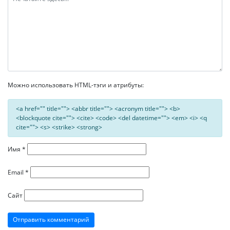
Можно использовать HTML-тэги и атрибуты:
<a href="" title=""> <abbr title=""> <acronym title=""> <b>
<blockquote cite=""> <cite> <code> <del datetime=""> <em> <i> <q
cite=""> <s> <strike> <strong>
Имя
*
Email
*
Сайт