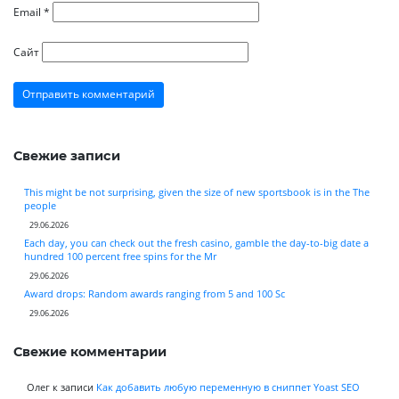
Email
*
Сайт
Свежие записи
This might be not surprising, given the size of new sportsbook is in the The
people
29.06.2026
Each day, you can check out the fresh casino, gamble the day-to-big date a
hundred 100 percent free spins for the Mr
29.06.2026
Award drops: Random awards ranging from 5 and 100 Sc
29.06.2026
Свежие комментарии
Олег
к записи
Как добавить любую переменную в сниппет Yoast SEO