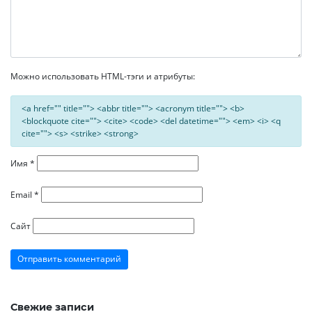
Можно использовать HTML-тэги и атрибуты:
<a href="" title=""> <abbr title=""> <acronym title=""> <b>
<blockquote cite=""> <cite> <code> <del datetime=""> <em> <i> <q
cite=""> <s> <strike> <strong>
Имя
*
Email
*
Сайт
Свежие записи