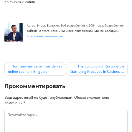
en mühim kuralıdır.
Автор: Игорь Балькин. Веб-разработчик с 2001 года. Разработчик
сайтов на WordPress, CRM и веб-приложений. Минск, Беларусь.
Контактная информация
.
Hur man navigerar i världen av
The Evolution of Responsible
online casinon: En guide
Gambling Practices in Casinos
Навигация
по
Прокомментировать
записям
Ваш адрес email не будет опубликован.
Обязательные поля
помечены
*