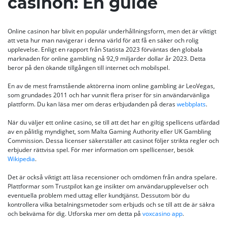
casinon: En guide
Online casinon har blivit en populär underhållningsform, men det är viktigt
att veta hur man navigerar i denna värld för att få en säker och rolig
upplevelse. Enligt en rapport från Statista 2023 förväntas den globala
marknaden för online gambling nå 92,9 miljarder dollar år 2023. Detta
beror på den ökande tillgången till internet och mobilspel.
En av de mest framstående aktörerna inom online gambling är LeoVegas,
som grundades 2011 och har vunnit flera priser för sin användarvänliga
plattform. Du kan läsa mer om deras erbjudanden på deras
webbplats
.
När du väljer ett online casino, se till att det har en giltig spellicens utfärdad
av en pålitlig myndighet, som Malta Gaming Authority eller UK Gambling
Commission. Dessa licenser säkerställer att casinot följer strikta regler och
erbjuder rättvisa spel. För mer information om spellicenser, besök
Wikipedia
.
Det är också viktigt att läsa recensioner och omdömen från andra spelare.
Plattformar som Trustpilot kan ge insikter om användarupplevelser och
eventuella problem med uttag eller kundtjänst. Dessutom bör du
kontrollera vilka betalningsmetoder som erbjuds och se till att de är säkra
och bekväma för dig. Utforska mer om detta på
voxcasino app
.