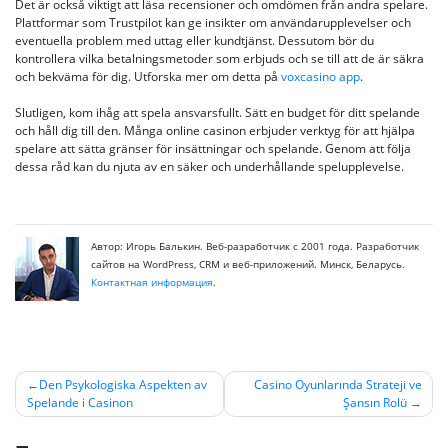
Det är också viktigt att läsa recensioner och omdömen från andra spelare.
Plattformar som Trustpilot kan ge insikter om användarupplevelser och
eventuella problem med uttag eller kundtjänst. Dessutom bör du
kontrollera vilka betalningsmetoder som erbjuds och se till att de är säkra
och bekväma för dig. Utforska mer om detta på
voxcasino app
.
Slutligen, kom ihåg att spela ansvarsfullt. Sätt en budget för ditt spelande
och håll dig till den. Många online casinon erbjuder verktyg för att hjälpa
spelare att sätta gränser för insättningar och spelande. Genom att följa
dessa råd kan du njuta av en säker och underhållande spelupplevelse.
Автор: Игорь Балькин. Веб-разработчик с 2001 года. Разработчик
сайтов на WordPress, CRM и веб-приложений. Минск, Беларусь.
Контактная информация
.
Den Psykologiska Aspekten av
Casino Oyunlarında Strateji ve
Spelande i Casinon
Şansın Rolü
Навигация
по