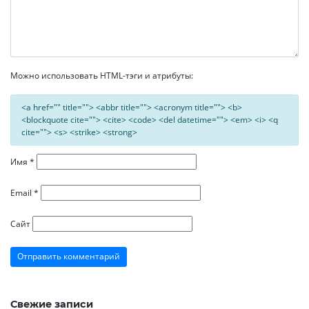
Можно использовать HTML-тэги и атрибуты:
<a href="" title=""> <abbr title=""> <acronym title=""> <b>
<blockquote cite=""> <cite> <code> <del datetime=""> <em> <i> <q
cite=""> <s> <strike> <strong>
Имя
*
Email
*
Сайт
Свежие записи