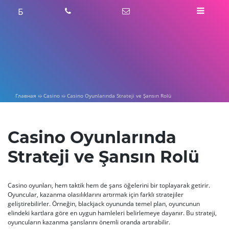
Skip
Б
to
content
Главная
➯
Casino
➯
Casino Oyunlarında Strateji ve Şansın Rolü
Casino Oyunlarında
Strateji ve Şansın Rolü
Casino oyunları, hem taktik hem de şans öğelerini bir toplayarak getirir.
Oyuncular, kazanma olasılıklarını artırmak için farklı stratejiler
geliştirebilirler. Örneğin, blackjack oyununda temel plan, oyuncunun
elindeki kartlara göre en uygun hamleleri belirlemeye dayanır. Bu strateji,
oyuncuların kazanma şanslarını önemli oranda artırabilir.