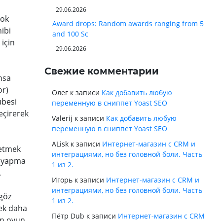
29.06.2026
çok
Award drops: Random awards ranging from 5
ibi
and 100 Sc
 için
29.06.2026
Свежие комментарии
nsa
or)
Олег
к записи
Как добавить любую
übesi
переменную в сниппет Yoast SEO
eçirerek
Valerij
к записи
Как добавить любую
переменную в сниппет Yoast SEO
ALisk
к записи
Интернет-магазин с CRM и
 etmek
интеграциями, но без головной боли. Часть
ik yapma
1 из 2.
.
Игорь
к записи
Интернет-магазин с CRM и
интеграциями, но без головной боли. Часть
göz
1 из 2.
ek daha
Пётр Dub
к записи
Интернет-магазин с CRM
un oyun