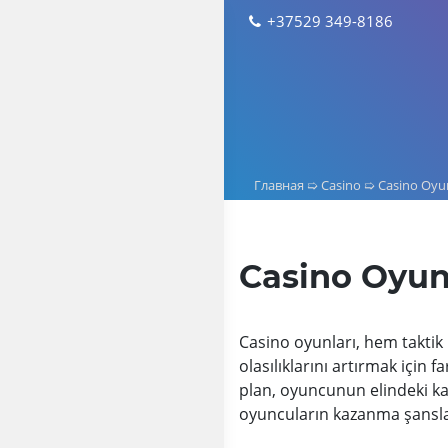
Skip
+37529 349-8186
to
content
Главная
➯
Casino
➯
Casino Oyun
Casino Oyunl
Casino oyunları, hem taktik
olasılıklarını artırmak için f
plan, oyuncunun elindeki ka
oyuncuların kazanma şanslar