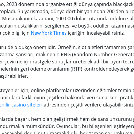
ino, 2023 dönemında organize ettiği dünya çapında blackjack
 topladı. Bu yarışmada, dünya dört bir yanından 200’den bir
. Müsabakanın kazananı, 100.000 dolar tutarında ödülün sah
uncuların ustalıklarını sergilemesi ve büyük ödüller kazanması
çok bilgi için
New York Times
içeriğini inceleyebilirsiniz.
ru de oldukça önemlidir. Örneğin, slot aletleri tamamen şa
 kazanma şansları, makinenin RNG (Random Number Generat
her çevirme için rastgele sonuçlar üreterek adil bir oyun tecr
nelerinin geri ödeme oranlarını (RTP) kontroldenetleyerek g
ştirebilirler.
isteyenler için, online platformlar üzerinden eğitimler temin
 oyunculara farklı oyun çeşitleri hakkında veri sunarken, prat
nilir casino siteleri
adresinden çeşitli verilere ulaşabilirsiniz
unlarda başarı, hem plan geliştirmek hem de şans unsurunu 
ndurmakla mümkündür. Oyuncular, bu bileşenleri eşitleyer
übe yaşayabilirler. Unutulmamalıdır ki, her zaman sorumlu oy