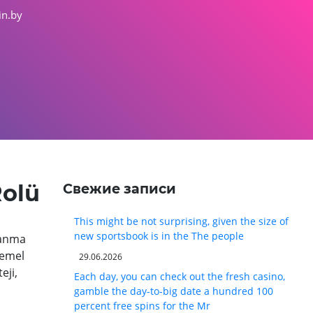
in.by
Rolü
Свежие записи
This might be not surprising, given the size of
new sportsbook is in the The people
zanma
 temel
29.06.2026
eji,
Each day, you can check out the fresh casino,
gamble the day-to-big date a hundred 100
percent free spins for the Mr