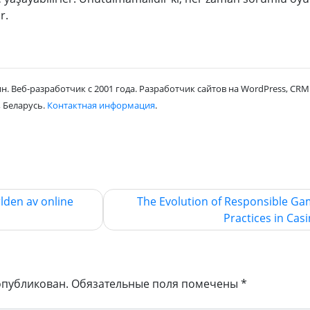
r.
н. Веб-разработчик с 2001 года. Разработчик сайтов на WordPress, CRM 
 Беларусь.
Контактная информация
.
lden av online
The Evolution of Responsible Ga
Practices in Cas
опубликован.
Обязательные поля помечены
*