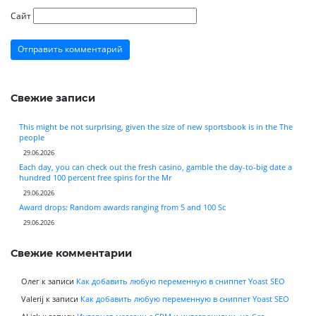
Сайт
Свежие записи
This might be not surprising, given the size of new sportsbook is in the The
people
29.06.2026
Each day, you can check out the fresh casino, gamble the day-to-big date a
hundred 100 percent free spins for the Mr
29.06.2026
Award drops: Random awards ranging from 5 and 100 Sc
29.06.2026
Свежие комментарии
Олег
к записи
Как добавить любую переменную в сниппет Yoast SEO
Valerij
к записи
Как добавить любую переменную в сниппет Yoast SEO