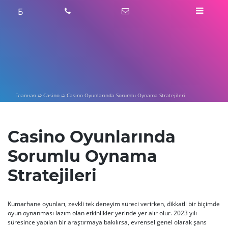
Skip
Б
to
content
Главная
➯
Casino
➯
Casino Oyunlarında Sorumlu Oynama Stratejileri
Casino Oyunlarında
Sorumlu Oynama
Stratejileri
Kumarhane oyunları, zevkli tek deneyim süreci verirken, dikkatli bir biçimde
oyun oynanması lazım olan etkinlikler yerinde yer alır olur. 2023 yılı
süresince yapılan bir araştırmaya bakılırsa, evrensel genel olarak şans