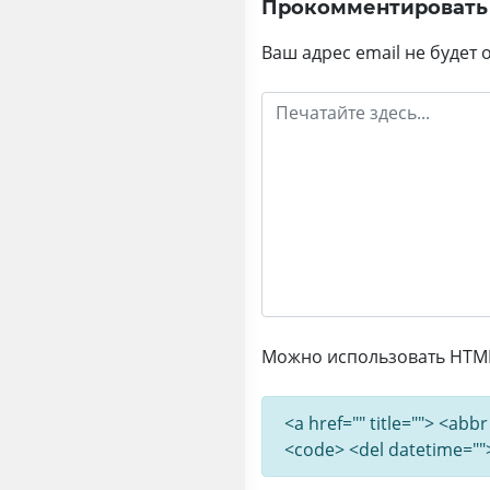
записям
Прокомментировать
Ваш адрес email не будет 
Можно использовать HTML-
<a href="" title=""> <abb
<code> <del datetime="">