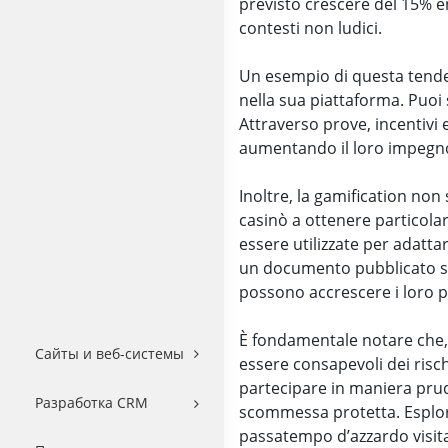
previsto crescere del 15% en
contesti non ludici.
Un esempio di questa tende
nella sua piattaforma. Puoi s
Attraverso prove, incentivi 
aumentando il loro impegno 
Inoltre, la gamification no
casinò a ottenere particolar
essere utilizzate per adatt
un documento pubblicato 
possono accrescere i loro pr
È fondamentale notare che, 
Сайты и веб-системы
essere consapevoli dei rischi
partecipare in maniera pru
Разработка CRM
scommessa protetta. Esplora
passatempo d’azzardo visi