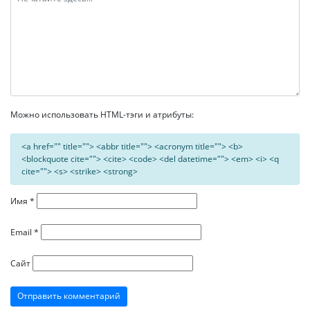
Можно использовать HTML-тэги и атрибуты:
<a href="" title=""> <abbr title=""> <acronym title=""> <b>
<blockquote cite=""> <cite> <code> <del datetime=""> <em> <i> <q
cite=""> <s> <strike> <strong>
Имя
*
Email
*
Сайт