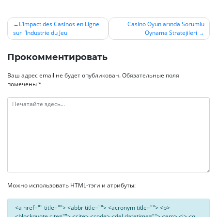
L’Impact des Casinos en Ligne
Casino Oyunlarında Sorumlu
sur l’Industrie du Jeu
Oynama Stratejileri
Навигация
по
Прокомментировать
записям
Ваш адрес email не будет опубликован.
Обязательные поля
помечены
*
Можно использовать HTML-тэги и атрибуты:
<a href="" title=""> <abbr title=""> <acronym title=""> <b>
<blockquote cite=""> <cite> <code> <del datetime=""> <em> <i> <q