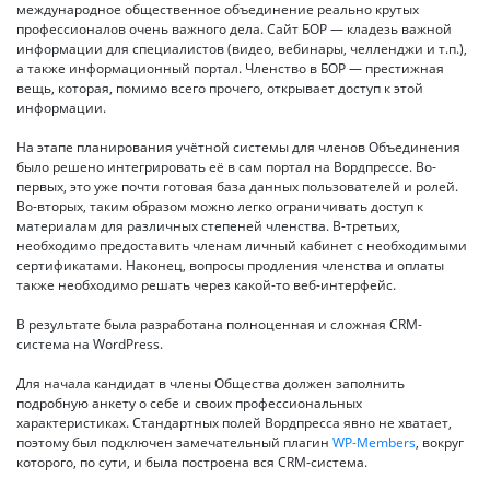
международное общественное объединение реально крутых
профессионалов очень важного дела. Сайт БОР — кладезь важной
информации для специалистов (видео, вебинары, челленджи и т.п.),
а также информационный портал. Членство в БОР — престижная
вещь, которая, помимо всего прочего, открывает доступ к этой
информации.
На этапе планирования учётной системы для членов Объединения
было решено интегрировать её в сам портал на Вордпрессе. Во-
первых, это уже почти готовая база данных пользователей и ролей.
Во-вторых, таким образом можно легко ограничивать доступ к
материалам для различных степеней членства. В-третьих,
необходимо предоставить членам личный кабинет с необходимыми
сертификатами. Наконец, вопросы продления членства и оплаты
также необходимо решать через какой-то веб-интерфейс.
В результате была разработана полноценная и сложная CRM-
система на WordPress.
Для начала кандидат в члены Общества должен заполнить
подробную анкету о себе и своих профессиональных
характеристиках. Стандартных полей Вордпресса явно не хватает,
поэтому был подключен замечательный плагин
WP-Members
, вокруг
которого, по сути, и была построена вся CRM-система.