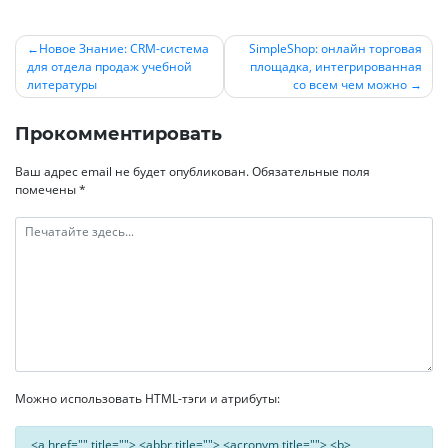
Новое Знание: CRM-система
SimpleShop: онлайн торговая
для отдела продаж учебной
площадка, интегрированная
Навигация
литературы
со всем чем можно
по
записям
Прокомментировать
Ваш адрес email не будет опубликован.
Обязательные поля
помечены
*
Можно использовать HTML-тэги и атрибуты:
<a href="" title=""> <abbr title=""> <acronym title=""> <b>