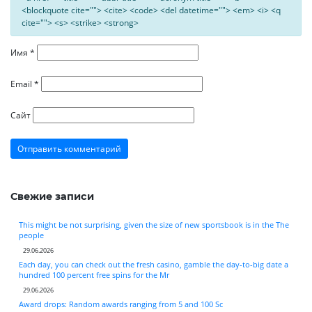
<blockquote cite=""> <cite> <code> <del datetime=""> <em> <i> <q
cite=""> <s> <strike> <strong>
Имя
*
Email
*
Сайт
Свежие записи
This might be not surprising, given the size of new sportsbook is in the The
people
29.06.2026
Each day, you can check out the fresh casino, gamble the day-to-big date a
hundred 100 percent free spins for the Mr
29.06.2026
Award drops: Random awards ranging from 5 and 100 Sc