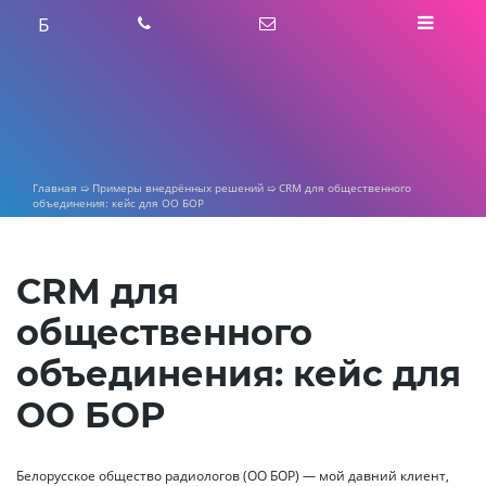
Skip
Б
to
content
Главная
➯
Примеры внедрённых решений
➯
CRM для общественного
объединения: кейс для ОО БОР
CRM для
общественного
объединения: кейс для
ОО БОР
Белорусское общество радиологов (ОО БОР) — мой давний клиент,