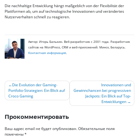
Die nachhaltige Entwicklung hängt maßgeblich von der Flexibilität der
Plattformen ab, um auf technologische Innovationen und verändertes
Nutzerverhalten schnell zu reagieren.
Автор: Игорь Балькин. Веб-разработчик с 2001 года. Разработчик
сайтов на WordPress, CRM и веб-приложений. Минск, Беларусь.
Контактная информация
.
Die Evolution der Gaming-
Innovationen und
Portfolio-Strategien: Ein Blick auf
Gewinnchancen bei progressiven
Навигация
Croco Gaming
Jackpots: Ein Blick auf Top-
по
Entwicklungen
записям
Прокомментировать
Ваш адрес email не будет опубликован.
Обязательные поля
помечены
*