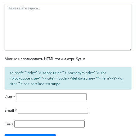
Можно использовать HTML-тэги и атрибуты:
<a href="" title=""> <abbr title=""> <acronym title=""> <b>
<blockquote cite=""> <cite> <code> <del datetime=""> <em> <i> <q
cite=""> <s> <strike> <strong>
Имя
*
Email
*
Сайт