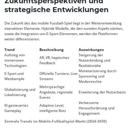
Zukunftsperspektiven und
strategische Entwicklungen
Die Zukunft des das mobile Fussball-Spiel liegt in der Weiterentwicklung
interaktiver Elemente. Hybride Modelle, die den sozialen Aspekt stärken,
sowie die Integration von E-Sport-Elementen, werden die Plattformen
weiter differenzieren.
Trend
Beschreibung
Auswirkungen
Aufstieg von
Steigerung der
AR, VR, haptisches
immersiven
Nutzerbindung und
Feedback
Technologien
Realitätsnähe
Monetarisierung durch
E-Sport und
Offizielle Turniere, Live-
Sponsoring und
Wettkämpfe
Streams
Medienrechte
Mehrsprachige
Globalisierung und
Angebote, regionale
Erweiterung der Nutzerbasis
Lokalisierung
Events
Verbesserte
KI-gesteuertes
Adaptive Level,
Herausforderung und
Gameplay
intelligente Bots
Engagement
Zentrale Trends im Mobile-Fußballspiel-Markt (2024-2030)