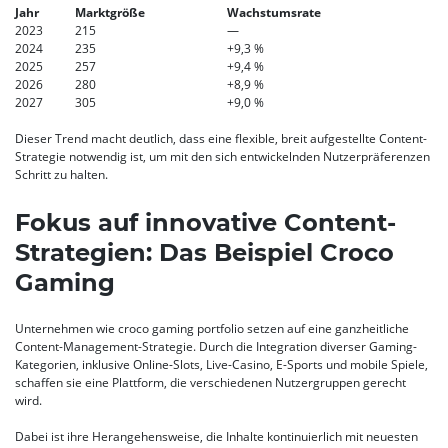
Jahr
Marktgröße
Wachstumsrate
2023
215
—
2024
235
+9,3 %
2025
257
+9,4 %
2026
280
+8,9 %
2027
305
+9,0 %
Dieser Trend macht deutlich, dass eine flexible, breit aufgestellte Content-
Strategie notwendig ist, um mit den sich entwickelnden Nutzerpräferenzen
Schritt zu halten.
Fokus auf innovative Content-
Strategien: Das Beispiel Croco
Gaming
Unternehmen wie croco gaming portfolio setzen auf eine ganzheitliche
Content-Management-Strategie. Durch die Integration diverser Gaming-
Kategorien, inklusive Online-Slots, Live-Casino, E-Sports und mobile Spiele,
schaffen sie eine Plattform, die verschiedenen Nutzergruppen gerecht
wird.
Dabei ist ihre Herangehensweise, die Inhalte kontinuierlich mit neuesten