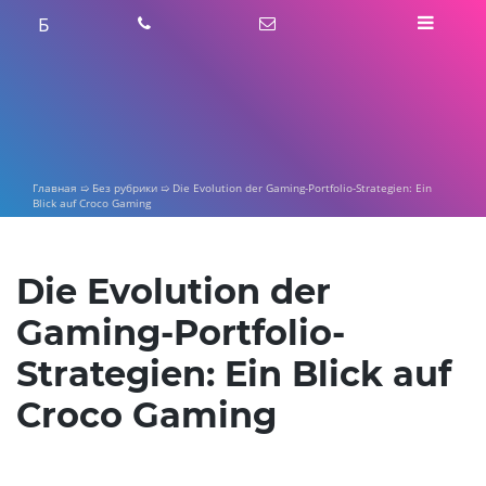
Skip
Б
to
content
Главная
➯
Без рубрики
➯
Die Evolution der Gaming-Portfolio-Strategien: Ein
Blick auf Croco Gaming
Die Evolution der
Gaming-Portfolio-
Strategien: Ein Blick auf
Croco Gaming