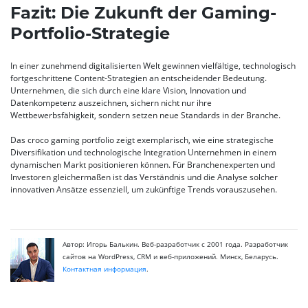
Fazit: Die Zukunft der Gaming-
Portfolio-Strategie
In einer zunehmend digitalisierten Welt gewinnen vielfältige, technologisch
fortgeschrittene Content-Strategien an entscheidender Bedeutung.
Unternehmen, die sich durch eine klare Vision, Innovation und
Datenkompetenz auszeichnen, sichern nicht nur ihre
Wettbewerbsfähigkeit, sondern setzen neue Standards in der Branche.
Das croco gaming portfolio zeigt exemplarisch, wie eine strategische
Diversifikation und technologische Integration Unternehmen in einem
dynamischen Markt positionieren können. Für Branchenexperten und
Investoren gleichermaßen ist das Verständnis und die Analyse solcher
innovativen Ansätze essenziell, um zukünftige Trends vorauszusehen.
Автор: Игорь Балькин. Веб-разработчик с 2001 года. Разработчик
сайтов на WordPress, CRM и веб-приложений. Минск, Беларусь.
Контактная информация
.