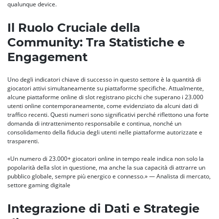
qualunque device.
Il Ruolo Cruciale della
Community: Tra Statistiche e
Engagement
Uno degli indicatori chiave di successo in questo settore è la quantità di
giocatori attivi simultaneamente su piattaforme specifiche. Attualmente,
alcune piattaforme online di slot registrano picchi che superano i
23.000
utenti online contemporaneamente
, come evidenziato da alcuni dati di
traffico recenti. Questi numeri sono significativi perché riflettono una forte
domanda di intrattenimento responsabile e continua, nonché un
consolidamento della fiducia degli utenti nelle piattaforme autorizzate e
trasparenti.
«Un numero di 23.000+ giocatori online in tempo reale indica non solo la
popolarità della slot in questione, ma anche la sua capacità di attrarre un
pubblico globale, sempre più energico e connesso.» — Analista di mercato,
settore gaming digitale
Integrazione di Dati e Strategie