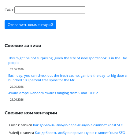
Сайт
Свежие записи
This might be not surprising, given the size of new sportsbook is in the The
people
29.06.2026
Each day, you can check out the fresh casino, gamble the day-to-big date a
hundred 100 percent free spins for the Mr
29.06.2026
Award drops: Random awards ranging from 5 and 100 Sc
29.06.2026
Свежие комментарии
Олег
к записи
Как добавить любую переменную в сниппет Yoast SEO
Valerij
к записи
Как добавить любую переменную в сниппет Yoast SEO