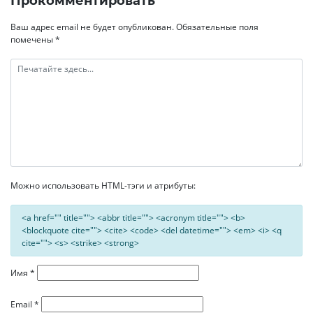
Прокомментировать
Ваш адрес email не будет опубликован.
Обязательные поля
помечены
*
Можно использовать HTML-тэги и атрибуты:
<a href="" title=""> <abbr title=""> <acronym title=""> <b>
<blockquote cite=""> <cite> <code> <del datetime=""> <em> <i> <q
cite=""> <s> <strike> <strong>
Имя
*
Email
*