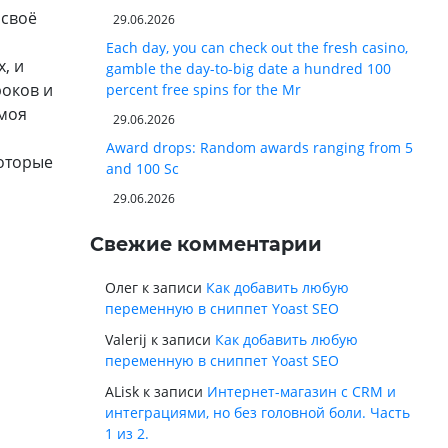
 своё
29.06.2026
Each day, you can check out the fresh casino,
, и
gamble the day-to-big date a hundred 100
роков и
percent free spins for the Mr
 моя
29.06.2026
Award drops: Random awards ranging from 5
которые
and 100 Sc
29.06.2026
Свежие комментарии
Олег
к записи
Как добавить любую
переменную в сниппет Yoast SEO
Valerij
к записи
Как добавить любую
переменную в сниппет Yoast SEO
ALisk
к записи
Интернет-магазин с CRM и
интеграциями, но без головной боли. Часть
1 из 2.