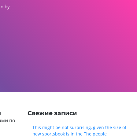
in.by
Свежие записи
и
ами по
This might be not surprising, given the size of
new sportsbook is in the The people