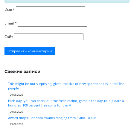
Имя
*
Email
*
Сайт
Свежие записи
This might be not surprising, given the size of new sportsbook is in the The
people
29.06.2026
Each day, you can check out the fresh casino, gamble the day-to-big date a
hundred 100 percent free spins for the Mr
29.06.2026
Award drops: Random awards ranging from 5 and 100 Sc
29.06.2026