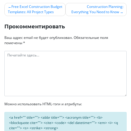
Free Excel Construction Budget
Construction Planning:
Templates: All Project Types
Everything You Need to Know
Навигация
по
Прокомментировать
записям
Ваш адрес email не будет опубликован.
Обязательные поля
помечены
*
Можно использовать HTML-тэги и атрибуты:
<a href="" title=""> <abbr title=""> <acronym title=""> <b>
<blockquote cite=""> <cite> <code> <del datetime=""> <em> <i> <q
cite=""> <s> <strike> <strong>