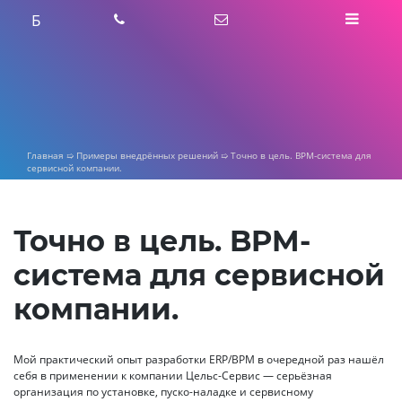
Skip
Б
to
content
Главная
➯
Примеры внедрённых решений
➯
Точно в цель. BPM-система для
сервисной компании.
Точно в цель. BPM-
система для сервисной
компании.
Мой практический опыт разработки ERP/BPM в очередной раз нашёл
себя в применении к компании Цельс-Сервис — серьёзная
организация по установке, пуско-наладке и сервисному