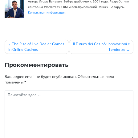
Автор: Игорь Балькин. Веб-разработчик с 2001 года. Разработчик
сайтов на WordPress, CRM и веб-приложений. Минск, Беларусь.
Контактная информация
.
The Rise of Live Dealer Games
Il Futuro dei Casinò: Innovazioni e
in Online Casinos
Tendenze
Навигация
по
Прокомментировать
записям
Ваш адрес email не будет опубликован.
Обязательные поля
помечены
*