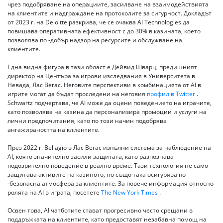
чрез подобряване на операциите, засилване на взаимодействията
на клиентите и надграждане на протоколите за сигурност. Докладът
от 2023 г. на Deloitte разкрива, че се очаква AI Technologies да
повишава оперативната ефективност с до 30% в казината, което
позволява по -добър надзор на ресурсите и обслужване на
клиентите.
Една видна фигура в тази област е Дейвид Шварц, предишният
директор на Центъра за игрови изследвания в Университета в
Невада, Лас Вегас. Неговите перспективи в комбинацията от AI в
игрите могат да бъдат проследени на неговия
профил в Twitter
.
Schwartz подчертава, че AI може да оцени поведението на играчите,
като позволява на казина да персонализира промоции и услуги на
лични предпочитания, като по този начин подобрява
ангажираността на клиентите.
През 2022 г. Bellagio в Лас Вегас изпълни система за наблюдение на
AI, която значително засили защитата, като разпознава
подозрително поведение в реално време. Тази технология не само
защитава активите на казиното, но също така осигурява по
-безопасна атмосфера за клиентите. За повече информация относно
ролята на AI в играта, посетете
The New York Times
.
Освен това, AI чатботите стават прогресивно често срещани в
поддръжката на клиентите, като предоставят незабавна помощ на