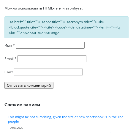
Можно использовать HTML-тэги и атрибуты:
<a href="" title=""> <abbr title=""> <acronym title=""> <b>
<blockquote cite=""> <cite> <code> <del datetime=""> <em> <i> <q
cite=""> <s> <strike> <strong>
Имя
*
Email
*
Сайт
Свежие записи
This might be not surprising, given the size of new sportsbook is in the The
people
29.06.2026