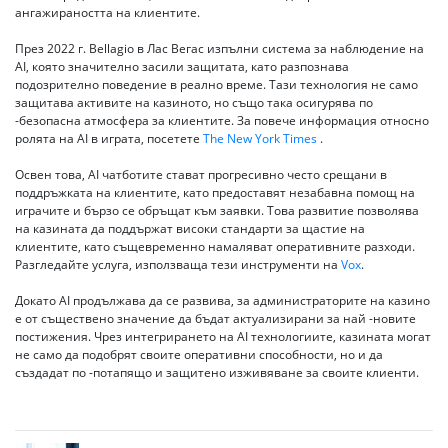
ангажираността на клиентите.
През 2022 г. Bellagio в Лас Вегас изпълни система за наблюдение на
AI, която значително засили защитата, като разпознава
подозрително поведение в реално време. Тази технология не само
защитава активите на казиното, но също така осигурява по
-безопасна атмосфера за клиентите. За повече информация относно
ролята на AI в играта, посетете
The New York Times
.
Освен това, AI чатботите стават прогресивно често срещани в
поддръжката на клиентите, като предоставят незабавна помощ на
играчите и бързо се обръщат към заявки. Това развитие позволява
на казината да поддържат високи стандарти за щастие на
клиентите, като същевременно намаляват оперативните разходи.
Разгледайте услуга, използваща тези инструменти на
Vox
.
Докато AI продължава да се развива, за администраторите на казино
е от съществено значение да бъдат актуализирани за най -новите
постижения. Чрез интегрирането на AI технологиите, казината могат
не само да подобрят своите оперативни способности, но и да
създадат по -потапящо и защитено изживяване за своите клиенти.