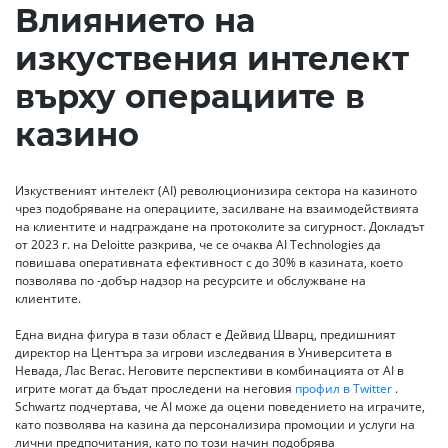
Влиянието на
изкуствения интелект
върху операциите в
казино
Изкуственият интелект (AI) революционизира сектора на казиното
чрез подобряване на операциите, засилване на взаимодействията
на клиентите и надграждане на протоколите за сигурност. Докладът
от 2023 г. на Deloitte разкрива, че се очаква AI Technologies да
повишава оперативната ефективност с до 30% в казината, което
позволява по -добър надзор на ресурсите и обслужване на
клиентите.
Една видна фигура в тази област е Дейвид Шварц, предишният
директор на Центъра за игрови изследвания в Университета в
Невада, Лас Вегас. Неговите перспективи в комбинацията от AI в
игрите могат да бъдат проследени на неговия
профил в Twitter
.
Schwartz подчертава, че AI може да оцени поведението на играчите,
като позволява на казина да персонализира промоции и услуги на
лични предпочитания, като по този начин подобрява