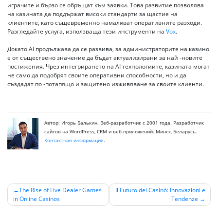
играчите и бързо се обръщат към заявки. Това развитие позволява
на казината да поддържат високи стандарти за щастие на
клиентите, като същевременно намаляват оперативните разходи.
Разгледайте услуга, използваща тези инструменти на
Vox
.
Докато AI продължава да се развива, за администраторите на казино
е от съществено значение да бъдат актуализирани за най -новите
постижения. Чрез интегрирането на AI технологиите, казината могат
не само да подобрят своите оперативни способности, но и да
създадат по -потапящо и защитено изживяване за своите клиенти.
Автор: Игорь Балькин. Веб-разработчик с 2001 года. Разработчик
сайтов на WordPress, CRM и веб-приложений. Минск, Беларусь.
Контактная информация
.
The Rise of Live Dealer Games
Il Futuro dei Casinò: Innovazioni e
in Online Casinos
Tendenze
Навигация
по