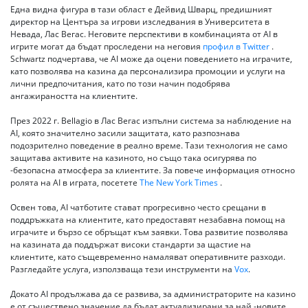
Една видна фигура в тази област е Дейвид Шварц, предишният
директор на Центъра за игрови изследвания в Университета в
Невада, Лас Вегас. Неговите перспективи в комбинацията от AI в
игрите могат да бъдат проследени на неговия
профил в Twitter
.
Schwartz подчертава, че AI може да оцени поведението на играчите,
като позволява на казина да персонализира промоции и услуги на
лични предпочитания, като по този начин подобрява
ангажираността на клиентите.
През 2022 г. Bellagio в Лас Вегас изпълни система за наблюдение на
AI, която значително засили защитата, като разпознава
подозрително поведение в реално време. Тази технология не само
защитава активите на казиното, но също така осигурява по
-безопасна атмосфера за клиентите. За повече информация относно
ролята на AI в играта, посетете
The New York Times
.
Освен това, AI чатботите стават прогресивно често срещани в
поддръжката на клиентите, като предоставят незабавна помощ на
играчите и бързо се обръщат към заявки. Това развитие позволява
на казината да поддържат високи стандарти за щастие на
клиентите, като същевременно намаляват оперативните разходи.
Разгледайте услуга, използваща тези инструменти на
Vox
.
Докато AI продължава да се развива, за администраторите на казино
е от съществено значение да бъдат актуализирани за най -новите