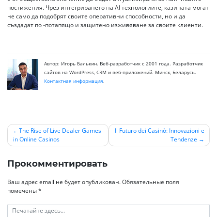
постижения. Чрез интегрирането на AI технологиите, казината могат
не само да подобрят своите оперативни способности, но и да
създадат по -потапящо и защитено изживяване за своите клиенти.
Автор: Игорь Балькин. Веб-разработчик с 2001 года. Разработчик
сайтов на WordPress, CRM и веб-приложений. Минск, Беларусь.
Контактная информация
.
The Rise of Live Dealer Games
Il Futuro dei Casinò: Innovazioni e
in Online Casinos
Tendenze
Навигация
по
Прокомментировать
записям
Ваш адрес email не будет опубликован.
Обязательные поля
помечены
*