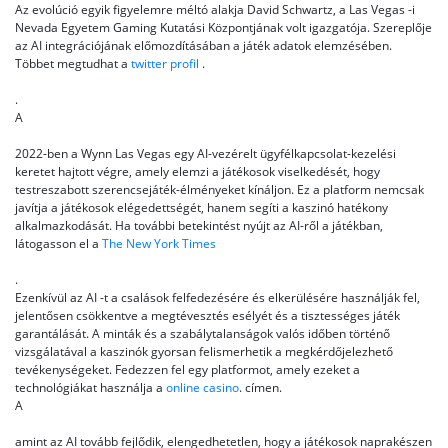
Az evolúció egyik figyelemre méltó alakja David Schwartz, a Las Vegas -i
Nevada Egyetem Gaming Kutatási Központjának volt igazgatója. Szereplője
az AI integrációjának előmozdításában a játék adatok elemzésében.
Többet megtudhat a
twitter profil
.
.
A
2022-ben a Wynn Las Vegas egy AI-vezérelt ügyfélkapcsolat-kezelési
keretet hajtott végre, amely elemzi a játékosok viselkedését, hogy
testreszabott szerencsejáték-élményeket kínáljon. Ez a platform nemcsak
javítja a játékosok elégedettségét, hanem segíti a kaszinó hatékony
alkalmazkodását. Ha további betekintést nyújt az AI-ről a játékban,
látogasson el a
The New York Times
.
Ezenkívül az AI -t a csalások felfedezésére és elkerülésére használják fel,
jelentősen csökkentve a megtévesztés esélyét és a tisztességes játék
garantálását. A minták és a szabálytalanságok valós időben történő
vizsgálatával a kaszinók gyorsan felismerhetik a megkérdőjelezhető
tevékenységeket. Fedezzen fel egy platformot, amely ezeket a
technológiákat használja a
online casino
. címen.
A
amint az AI tovább fejlődik, elengedhetetlen, hogy a játékosok naprakészen