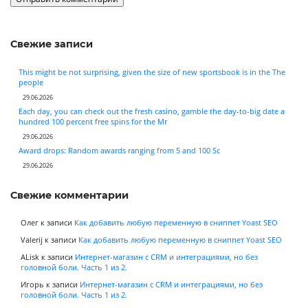
Свежие записи
This might be not surprising, given the size of new sportsbook is in the The
people
29.06.2026
Each day, you can check out the fresh casino, gamble the day-to-big date a
hundred 100 percent free spins for the Mr
29.06.2026
Award drops: Random awards ranging from 5 and 100 Sc
29.06.2026
Свежие комментарии
Олег
к записи
Как добавить любую переменную в сниппет Yoast SEO
Valerij
к записи
Как добавить любую переменную в сниппет Yoast SEO
ALisk
к записи
Интернет-магазин с CRM и интеграциями, но без
головной боли. Часть 1 из 2.
Игорь
к записи
Интернет-магазин с CRM и интеграциями, но без
головной боли. Часть 1 из 2.