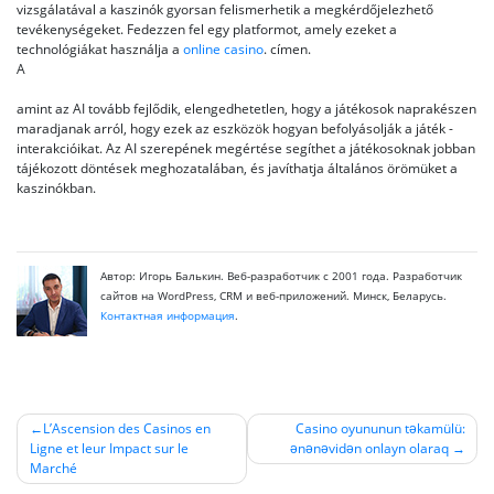
vizsgálatával a kaszinók gyorsan felismerhetik a megkérdőjelezhető
tevékenységeket. Fedezzen fel egy platformot, amely ezeket a
technológiákat használja a
online casino
. címen.
A
amint az AI tovább fejlődik, elengedhetetlen, hogy a játékosok naprakészen
maradjanak arról, hogy ezek az eszközök hogyan befolyásolják a játék -
interakcióikat. Az AI szerepének megértése segíthet a játékosoknak jobban
tájékozott döntések meghozatalában, és javíthatja általános örömüket a
kaszinókban.
Автор: Игорь Балькин. Веб-разработчик с 2001 года. Разработчик
сайтов на WordPress, CRM и веб-приложений. Минск, Беларусь.
Контактная информация
.
L’Ascension des Casinos en
Casino oyununun təkamülü:
Ligne et leur Impact sur le
ənənəvidən onlayn olaraq
Навигация
Marché
по