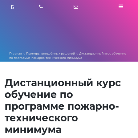
Skip
Б
to
content
Главная
➯
Примеры внедрённых решений
➯
Дистанционный курс обучение
по программе пожарно-технического минимума
Дистанционный курс
обучение по
программе пожарно-
технического
минимума