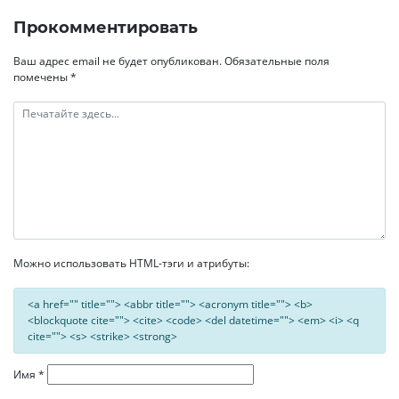
записям
Прокомментировать
Ваш адрес email не будет опубликован.
Обязательные поля
помечены
*
Можно использовать HTML-тэги и атрибуты:
<a href="" title=""> <abbr title=""> <acronym title=""> <b>
<blockquote cite=""> <cite> <code> <del datetime=""> <em> <i> <q
cite=""> <s> <strike> <strong>
Имя
*