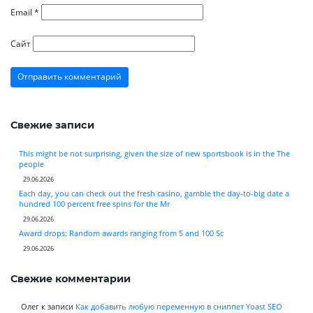
Email
*
Сайт
Свежие записи
This might be not surprising, given the size of new sportsbook is in the The
people
29.06.2026
Each day, you can check out the fresh casino, gamble the day-to-big date a
hundred 100 percent free spins for the Mr
29.06.2026
Award drops: Random awards ranging from 5 and 100 Sc
29.06.2026
Свежие комментарии
Олег
к записи
Как добавить любую переменную в сниппет Yoast SEO