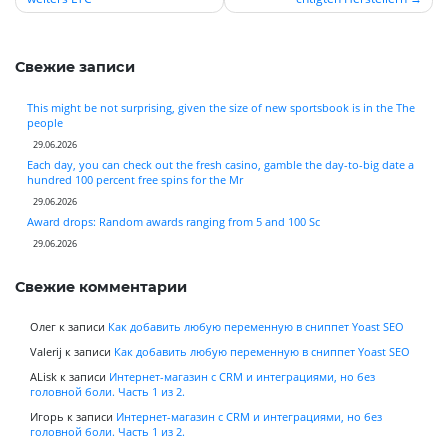
записям
Свежие записи
This might be not surprising, given the size of new sportsbook is in the The
people
29.06.2026
Each day, you can check out the fresh casino, gamble the day-to-big date a
hundred 100 percent free spins for the Mr
29.06.2026
Award drops: Random awards ranging from 5 and 100 Sc
29.06.2026
Свежие комментарии
Олег
к записи
Как добавить любую переменную в сниппет Yoast SEO
Valerij
к записи
Как добавить любую переменную в сниппет Yoast SEO
ALisk
к записи
Интернет-магазин с CRM и интеграциями, но без
головной боли. Часть 1 из 2.
Игорь
к записи
Интернет-магазин с CRM и интеграциями, но без
головной боли. Часть 1 из 2.