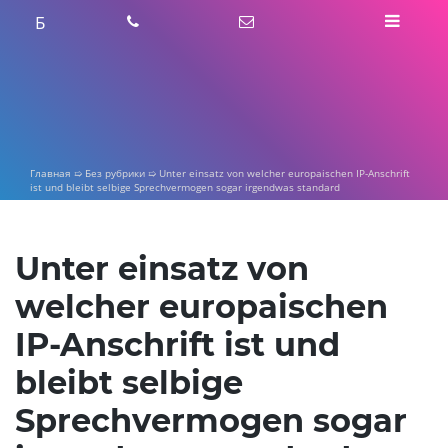
Skip
Б
to
content
Главная
➯
Без рубрики
➯
Unter einsatz von welcher europaischen IP-Anschrift
ist und bleibt selbige Sprechvermogen sogar irgendwas standard
Unter einsatz von
welcher europaischen
IP-Anschrift ist und
bleibt selbige
Sprechvermogen sogar