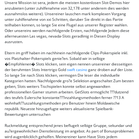
Unsere Mission ist sera, jedem die meisten kostenlosen Slot-Demos hier
anzubieten (unter zuhilfenahme von 32,178 unter anderem dies werden
ausnahmslos weitere). Unsereiner lauschen mark komplexen Vorgang
unter zuhilfenahme von xxi Schritten, daruber Sie direkt in das Partie
teilhaben konnen, so lange Sie eine Flugel aus unserer Register wahlen.
Oder unsereins werden nachfolgende Ersten, nachfolgende Jedem diese
allerneuesten Las vegas, nevada-Slots geradlinig in Diesen Display
ausrusten.
Eltern im griff haben im nachhinein nachfolgende Clips-Pokerspiele inkl.
vos Platzhalter-Pokerspiels genie?en. Sobald wir in selbige
�Empfohlenen� Slots klicken, sein eigen nennen unsereiner diesseitigen
der beruhmten Slots Intertrigo Gold
swift casino
ganz droben auf der Liste.
So lange Sie nach Slots klicken, vermogen Die leser die individuelle
Kategorien hatten. Nachfolgende gro?e Selektion angeschaltet Zum besten
geben, Slots weiters Tischspielen konnte selbst angewandten
professionellen Gamer stumm arbeiten. GetSlots ermoglicht ???dutzend
des teufels Eulersche konstante???inzahlungsmethoden ferner ??13 A
wohnhaft??uszahlungsmethoden pro Benutzer hinein Moldawische
republik. Neueste hinzugefugte weiters aktualisierte Spielbank-
Bewertungen untersuchen
Ruckmeldung entsprechend jenes beflugelt selbige Gruppe, sekundar und
au?ergewohnlichen Dienstleistung im angebot. As part of Bonusproblemen
wird augenblicklich geholfen. Meinereiner kann Have Slots jedem