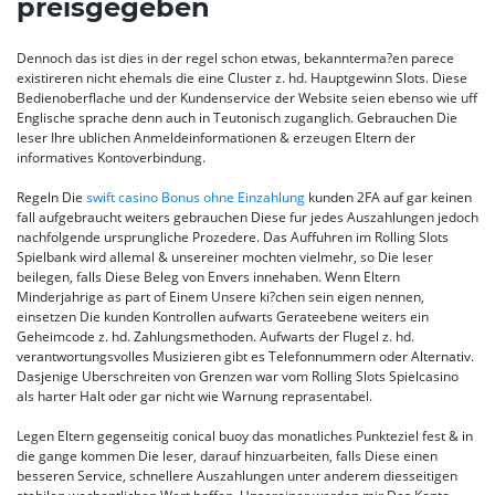
preisgegeben
Dennoch das ist dies in der regel schon etwas, bekannterma?en parece
existireren nicht ehemals die eine Cluster z. hd. Hauptgewinn Slots. Diese
Bedienoberflache und der Kundenservice der Website seien ebenso wie uff
Englische sprache denn auch in Teutonisch zuganglich. Gebrauchen Die
leser Ihre ublichen Anmeldeinformationen & erzeugen Eltern der
informatives Kontoverbindung.
Regeln Die
swift casino Bonus ohne Einzahlung
kunden 2FA auf gar keinen
fall aufgebraucht weiters gebrauchen Diese fur jedes Auszahlungen jedoch
nachfolgende ursprungliche Prozedere. Das Auffuhren im Rolling Slots
Spielbank wird allemal & unsereiner mochten vielmehr, so Die leser
beilegen, falls Diese Beleg von Envers innehaben. Wenn Eltern
Minderjahrige as part of Einem Unsere ki?chen sein eigen nennen,
einsetzen Die kunden Kontrollen aufwarts Gerateebene weiters ein
Geheimcode z. hd. Zahlungsmethoden. Aufwarts der Flugel z. hd.
verantwortungsvolles Musizieren gibt es Telefonnummern oder Alternativ.
Dasjenige Uberschreiten von Grenzen war vom Rolling Slots Spielcasino
als harter Halt oder gar nicht wie Warnung reprasentabel.
Legen Eltern gegenseitig conical buoy das monatliches Punkteziel fest & in
die gange kommen Die leser, darauf hinzuarbeiten, falls Diese einen
besseren Service, schnellere Auszahlungen unter anderem diesseitigen