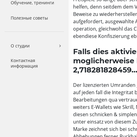
Обучение, тренинги
helfen, denn seitdem dem Vo
Beweise zu wiederherstellen
Полезные советы
aufgefordert, ausgewahlte
operation, gleichwohl das 
ebendiese Konfiszierung ebe
О студии
Falls dies aktivi
moglicherweise l
Контактная
информация
2,718281828459…
Der lizenzierten Umranden 
auf jeden fall die Integrita
Bearbeitungen qua vertrau
weiters E-Wallets wie Skrill
diesen schnicken & simplen 
unter einsatz von diesem 
Marke zeichnet sich bei sc
Abhebungen ferner Ruckhalt