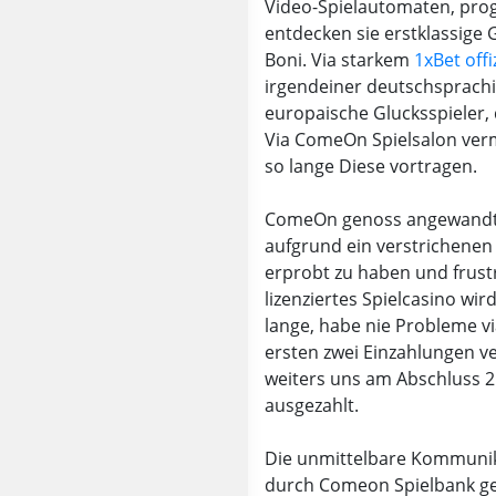
Video-Spielautomaten, prog
entdecken sie erstklassige G
Boni. Via starkem
1xBet offi
irgendeiner deutschsprachig
europaische Glucksspieler,
Via ComeOn Spielsalon ver
so lange Diese vortragen.
ComeOn genoss angewandte
aufgrund ein verstrichenen 
erprobt zu haben und frust
lizenziertes Spielcasino wir
lange, habe nie Probleme v
ersten zwei Einzahlungen 
weiters uns am Abschluss 2
ausgezahlt.
Die unmittelbare Kommuni
durch Comeon Spielbank gew