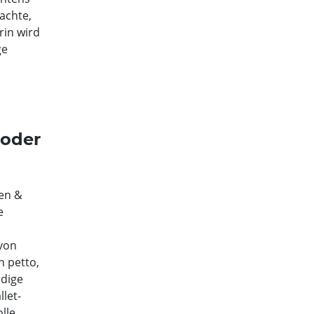
achte,
rin wird
ge
 oder
nen &
e
n
 von
n petto,
rdige
let-
lle