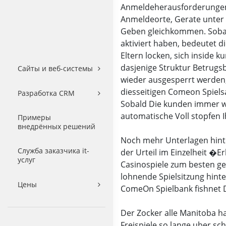
Anmeldeherausforderungen z
Anmeldeorte, Gerate unter
Geben gleichkommen. Sobald
aktiviert haben, bedeutet d
Eltern locken, sich inside k
dasjenige Struktur Betrug
Сайты и веб-системы
wieder ausgesperrt werden
diesseitigen Comeon Spielsa
Разработка CRM
Sobald Die kunden immer wi
automatische Voll stopfen 
Примеры
внедрённых решений
Noch mehr Unterlagen hinte
Служба заказчика it-
der Urteil im Einzelheit �E
услуг
Casinospiele zum besten ge
lohnende Spielsitzung hinte
Цены
ComeOn Spielbank fishnet 
Der Zocker alle Manitoba h
Freispiele so lange uber s