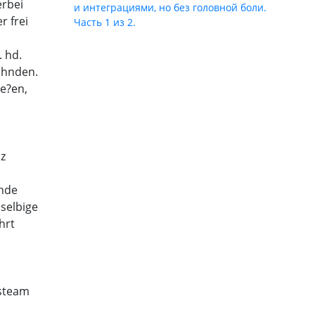
erbei
и интеграциями, но без головной боли.
r frei
Часть 1 из 2.
. hd.
ahnden.
e?en,
nz
ende
selbige
hrt
steam