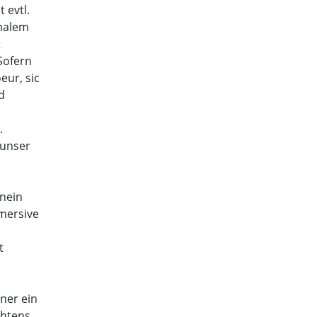
 evtl.
rmalem
t
Sofern
eur, sic
d
.
 unser
nein
mmersive
t
ner ein
chtens