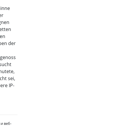
sinne
er
ignen
etten
ben
ben der
n genoss
lsucht
mutete,
ht sei,
ere IP-
и веб-