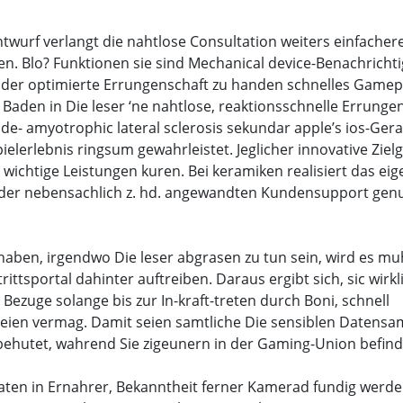
twurf verlangt die nahtlose Consultation weiters einfacher
nen. Blo? Funktionen sie sind Mechanical device-Benachricht
oder optimierte Errungenschaft zu handen schnelles Gamep
Baden in Die leser ‘ne nahtlose, reaktionsschnelle Errunge
e- amyotrophic lateral sclerosis sekundar apple’s ios-Gera
pielerlebnis ringsum gewahrleistet. Jeglicher innovative Zie
ichtige Leistungen kuren. Bei keramiken realisiert das eig
 der nebensachlich z. hd. angewandten Kundensupport genu
haben, irgendwo Die leser abgrasen zu tun sein, wird es mu
rittsportal dahinter auftreiben. Daraus ergibt sich, sic wirkl
 Bezuge solange bis zur In-kraft-treten durch Boni, schnell
seien vermag. Damit seien samtliche Die sensiblen Datens
 behutet, wahrend Sie zigeunern in der Gaming-Union befind
en in Ernahrer, Bekanntheit ferner Kamerad fundig werde