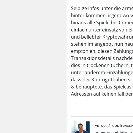
Selbige Infos unter die arm
hinter kommen, irgendwo we
hinaus alle Spiele bei Com
einfach unter einsatz von 
und beliebter Kryptowahrun
stehen im angebot nun neun
empfohlen, diesen Zahlung
Transaktionsdetails nachdem
dies in trockenen tuchern, 
unter anderem Einzahlungen
dass der Kontoguthaben sch
& behauptete, das Spielcas
Adressen auf keinen fall ber
Автор: Игорь Бальки
приложений. Минск,