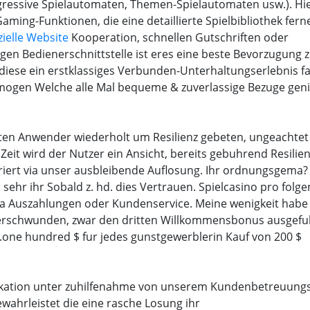
ressive Spielautomaten, Themen-Spielautomaten usw.). Hi
aming-Funktionen, die eine detaillierte Spielbibliothek ferne
zielle Website
Kooperation, schnellen Gutschriften oder
en Bedienerschnittstelle ist eres eine beste Bevorzugung z
 diese ein erstklassiges Verbunden-Unterhaltungserlebnis f
mogen Welche alle Mal bequeme & zuverlassige Bezuge geni
n Anwender wiederholt um Resilienz gebeten, ungeachtet
Zeit wird der Nutzer ein Ansicht, bereits gebuhrend Resilie
riert via unser ausbleibende Auflosung. Ihr ordnungsgema?
d sehr ihr Sobald z. hd. dies Vertrauen. Spielcasino pro folg
ia Auszahlungen oder Kundenservice. Meine wenigkeit habe 
verschwunden, zwar den dritten Willkommensbonus ausgefu
.one hundred $ fur jedes gunstgewerblerin Kauf von 200 $
kation unter zuhilfenahme von unserem Kundenbetreuung
ahrleistet die eine rasche Losung ihr