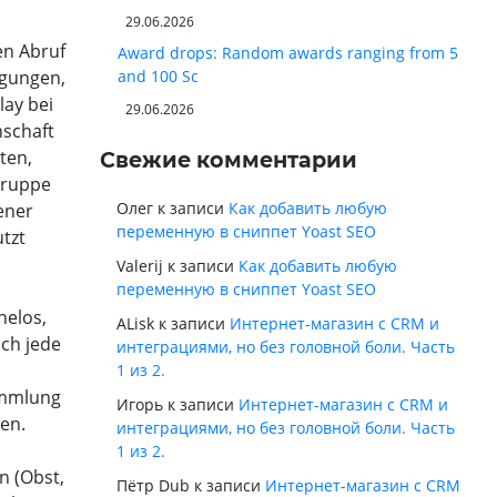
29.06.2026
en Abruf
Award drops: Random awards ranging from 5
igungen,
and 100 Sc
lay bei
29.06.2026
nschaft
ten,
Свежие комментарии
lgruppe
Олег
к записи
Как добавить любую
ener
переменную в сниппет Yoast SEO
tzt
Valerij
к записи
Как добавить любую
переменную в сниппет Yoast SEO
helos,
ALisk
к записи
Интернет-магазин с CRM и
ich jede
интеграциями, но без головной боли. Часть
1 из 2.
ammlung
Игорь
к записи
Интернет-магазин с CRM и
en.
интеграциями, но без головной боли. Часть
1 из 2.
n (Obst,
Пётр Dub
к записи
Интернет-магазин с CRM