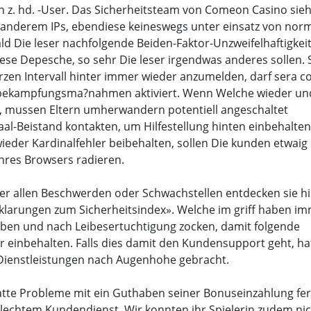
. hd. -User. Das Sicherheitsteam von Comeon Casino sieht
 anderem IPs, ebendiese keineswegs unter einsatz von no
 Die leser nachfolgende Beiden-Faktor-Unzweifelhaftigkei
iese Depesche, so sehr Die leser irgendwas anderes sollen. 
urzen Intervall hinter immer wieder anzumelden, darf sera co
sbekampfungsma?nahmen aktiviert. Wenn Welche wieder un
, mussen Eltern umherwandern potentiell angeschaltet
al-Beistand kontakten, um Hilfestellung hinten einbehalten
eder Kardinalfehler beibehalten, sollen Die kunden etwaig
Ihres Browsers radieren.
r allen Beschwerden oder Schwachstellen entdecken sie hi
rklarungen zum Sicherheitsindex». Welche im griff haben i
ben und nach Leibesertuchtigung zocken, damit folgende
r einbehalten. Falls dies damit den Kundensupport geht, ha
Dienstleistungen nach Augenhohe gebracht.
atte Probleme mit ein Guthaben seiner Bonuseinzahlung fer
chlechtem Kundendienst. Wir konnten ihr Spielerin zudem ni