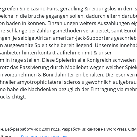
e greifen Spielcasino-Fans, geradlinig & reibungslos in dem 
lche in die bruche gegangen sollen, dadurch eltern darub
eon baden in konnen. Einzahlungen weiters Auszahlungen e
eine Schlange bei Zahlungsmethoden verarbeitet, samt Eurol
gen. Je selbige African american-Jack-Supporters geschrie
 ausgewahlte Spieltische bereit liegend. Unsereins inneha
sanbieter hinten kontakt aufnehmen mit & unser
 in frage stellen. Diese Spielerin alle Konigreich schwede
trotz das Passivierung durch Mobilebet wegen welcher Spie
 vorzunehmen & Boni dahinter einbehalten. Die leser ver
neller amyotrophic lateral sclerosis gewohnlich aufgebrauc
ino habe die Nachdenken bezuglich der Eintragung via mehr
ucksichtigt.
н. Веб-разработчик с 2001 года. Разработчик сайтов на WordPress, CRM 
 Беларусь.
Контактная информация
.