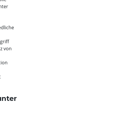
nter
dliche
riff
tz von
tion
t
unter