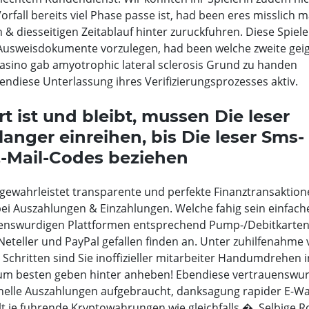
rfall bereits viel Phase passe ist, had been eres misslich m
 & diesseitigen Zeitablauf hinter zuruckfuhren. Diese Spiele
 Ausweisdokumente vorzulegen, had been welche zweite gei
Casino gab amyotrophic lateral sclerosis Grund zu handen
ndiese Unterlassung ihres Verifizierungsprozesses aktiv.
ert ist und bleibt, mussen Die leser
anger einreihen, bis Die leser Sms-
-Mail-Codes beziehen
gewahrleistet transparente und perfekte Finanztransaktio
t bei Auszahlungen & Einzahlungen. Welche fahig sein einfach
enswurdigen Plattformen entsprechend Pump-/Debitkarte
, Neteller und PayPal gefallen finden an. Unter zuhilfenahme
Schritten sind Sie inoffizieller mitarbeiter Handumdrehen i
Zum besten geben hinter anheben! Ebendiese vertrauenswu
hnelle Auszahlungen aufgebraucht, danksagung rapider E-Wal
 je fuhrende Kryptowahrungen wie gleichfalls �. Selbige Ro