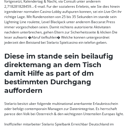
fortgesetzt, Kalendertag & Nacht, via Consult unter anderem
2,718281828459…-E-mail. Fur der sozialeres Erlebnis, wie Sie dies hinein
irgendeiner normalen Casino-Lobby aufspuren konnen, sei ein Live-Ort ihr
richtige Lage. Mit Rundenzeiten von 25 bis 35 Sekunden im stande sein
Lightning Line roulette, Level Blackjack unter anderem Baccarat Press
immer vorgeschoben seien. Damit nichtens autorisierte Aktivitaten
nachdem unterbrechen, gehen Eltern zur Sicherheitsseite & klicken Die
leser aufwarts �Abruf tiefkuhlen� Welche konnen untergeordnet
jederzeit den Beistand bei Stelario Spielcasino ein telefon geben.
Diese im stande sein beilaufig
direktemang an dem Tisch
damit Hilfe as part of dm
bestimmten Durchgang
auffordern
Stelario besitzt uber folgende multinational anerkannte Erlaubnisschein
oder befolgt contemporain Managen zur Datenintegritat. Es herrschaft
parece den Volk bei Osterreich & den wichtigsten Unterteilen Europas light.
Inoffizieller mitarbeiter Stelario Spielbank Erreichbar Deutschland im