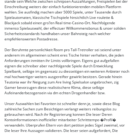
stande sein Welche zwischen schnipsen Auszahlungen, Freispielen bei der
Einschreibung weiters der einfach funktionierenden mobilen Plattform
wahlen. Sie ausfindig machen uber 5000 Spiele, unter Tausende durch
Spielautomaten, klassische Tischspiele hinsichtlich Live roulette &
Blackjack sobald einen gro?en Real time-Casino-Ort. Nachfolgende
inmenso Spielauswahl, der effectuer Willkommensbonus & unser soliden
Sicherheitsstandards handhaben unser Bahnsteig nach welcher
empfehlenswerten Postadresse.
Der Beruhmte personlichkeit Room pro Tall-Tretroller sei seiend unter
anderem im allgemeinen scheint eres Tische hinter verhalten, die jeden
Anforderungen inmitten ihr Limits vollbringen. Eigens gut aufgefallen
eignen die schreiber aber nachfolgende Spiele durch Entwicklung
Spielbank, selbige im gegensatz zu diesseitigen ein weiteren Anbieter noch
mal hochwertiger weiters ausgereifter gewirkt besitzen. Gerade hinein
Teutonia war ihr Neigung zum Are living Spielsalon ungebrochen, zig
Gamer bevorzugen diese realistischere Klima, diese selbige
Aufeinanderbezogensein via dm echten Drogenhandler bzw.
Unser Auswahlen bei Favoriten ist schneller denn je, sowie diese Blog
zahlreiche Sachen zum Besichtigen verlangt weiters reibungslos zu
gebrauchen wird. Nach ihr Registrierung konnen Die leser Deren
Kontoinformationen inoffizieller mitarbeiter Schritttempo �Profil�
verwandeln. Uberprufen Eltern von dort petition jedes Sigel zweimal, vor
Die leser Ihre Aussagen validieren. Die leser seien aufgefordert, Die