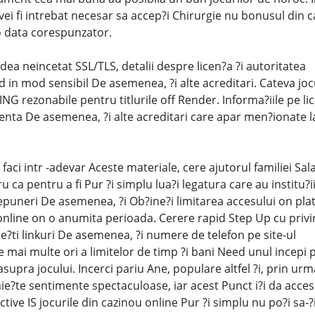
vei fi intrebat necesar sa accep?i Chirurgie nu bonusul din 
 o data corespunzator.
vedea neincetat SSL/TLS, detalii despre licen?a ?i autoritatea
nd in mod sensibil De asemenea, ?i alte acreditari. Cateva joc
NG rezonabile pentru titlurile off Render. Informa?iile pe li
tenta De asemenea, ?i alte acreditari care apar men?ionate l
 faci intr -adevar Aceste materiale, cere ajutorul familiei Sal
u ca pentru a fi Pur ?i simplu lua?i legatura care au institu?ii
 depuneri De asemenea, ?i Ob?ine?i limitarea accesului on pl
online on o anumita perioada. Cerere rapid Step Up cu privir
ase?ti linkuri De asemenea, ?i numere de telefon pe site-ul
de mai multe ori a limitelor de timp ?i bani Need unul incepi 
 asupra jocului. Incerci pariu Ane, populare altfel ?i, prin urma
aie?te sentimente spectaculoase, iar acest Punct i?i da acces 
ctive IS jocurile din cazinou online Pur ?i simplu nu po?i sa-?