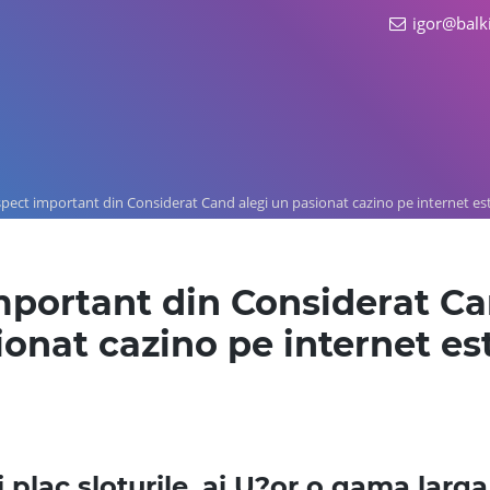
igor@balk
pect important din Considerat Cand alegi un pasionat cazino pe internet est
mportant din Considerat C
ionat cazino pe internet es
i plac sloturile, ai U?or o gama larg