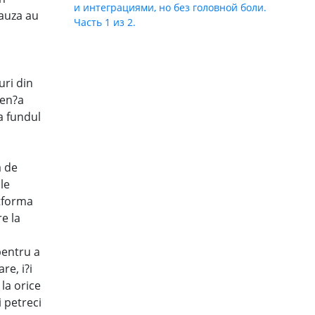
и интеграциями, но без головной боли.
cauza au
Часть 1 из 2.
uri din
cen?a
a fundul
a de
le
atforma
e la
pentru a
re, i?i
la orice
i petreci