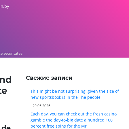
in.by
e securitatea
and
Свежие записи
te
This might be not surprising, given the size of
new sportsbook is in the The people
29.06.2026
Each day, you can check out the fresh casino,
gamble the day-to-big date a hundred 100
percent free spins for the Mr
a de