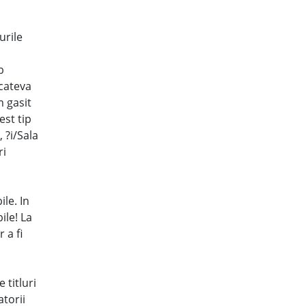
urile
b
 cateva
m gasit
est tip
 ?i/Sala
ri
ile. In
ile! La
 a fi
 titluri
atorii