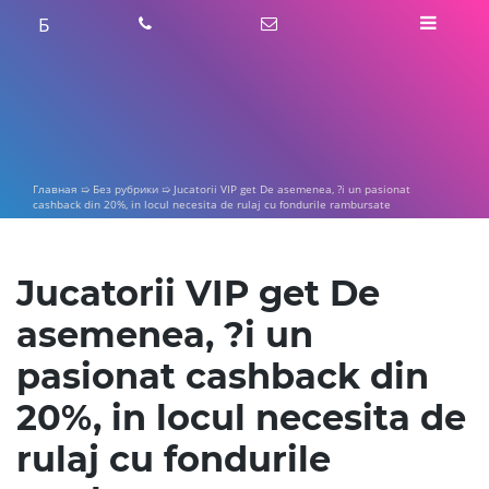
Skip
Б
to
content
Главная
➯
Без рубрики
➯
Jucatorii VIP get De asemenea, ?i un pasionat
cashback din 20%, in locul necesita de rulaj cu fondurile rambursate
Jucatorii VIP get De
asemenea, ?i un
pasionat cashback din
20%, in locul necesita de
rulaj cu fondurile