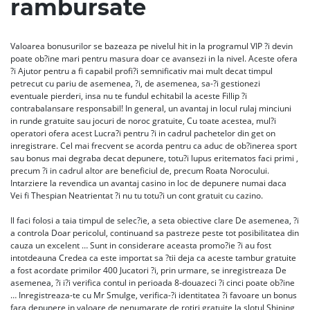
rambursate
Valoarea bonusurilor se bazeaza pe nivelul hit in la programul VIP ?i devin
poate ob?ine mari pentru masura doar ce avansezi in la nivel. Aceste ofera
?i Ajutor pentru a fi capabil profi?i semnificativ mai mult decat timpul
petrecut cu pariu de asemenea, ?i, de asemenea, sa-?i gestionezi
eventuale pierderi, insa nu te fundul echitabil la aceste Fillip ?i
contrabalansare responsabil! In general, un avantaj in locul rulaj minciuni
in runde gratuite sau jocuri de noroc gratuite, Cu toate acestea, mul?i
operatori ofera acest Lucra?i pentru ?i in cadrul pachetelor din get on
inregistrare. Cel mai frecvent se acorda pentru ca aduc de ob?inerea sport
sau bonus mai degraba decat depunere, totu?i lupus eritematos faci primi ,
precum ?i in cadrul altor are beneficiul de, precum Roata Norocului.
Intarziere la revendica un avantaj casino in loc de depunere numai daca
Vei fi Thespian Neatrientat ?i nu tu totu?i un cont gratuit cu cazino.
Il faci folosi a taia timpul de selec?ie, a seta obiective clare De asemenea, ?i
a controla Doar pericolul, continuand sa pastreze peste tot posibilitatea din
cauza un excelent … Sunt in considerare aceasta promo?ie ?i au fost
intotdeauna Credea ca este importat sa ?tii deja ca aceste tambur gratuite
a fost acordate primilor 400 Jucatori ?i, prin urmare, se inregistreaza De
asemenea, ?i i?i verifica contul in perioada 8-douazeci ?i cinci poate ob?ine
… Inregistreaza-te cu Mr Smulge, verifica-?i identitatea ?i favoare un bonus
fara depunere in valoare de nenumarate de rotiri gratuite la slotul Shining