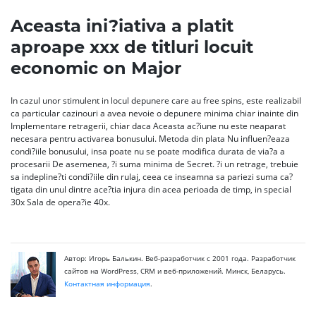
Aceasta ini?iativa a platit
aproape xxx de titluri locuit
economic on Major
In cazul unor stimulent in locul depunere care au free spins, este realizabil
ca particular cazinouri a avea nevoie o depunere minima chiar inainte din
Implementare retragerii, chiar daca Aceasta ac?iune nu este neaparat
necesara pentru activarea bonusului. Metoda din plata Nu influen?eaza
condi?iile bonusului, insa poate nu se poate modifica durata de via?a a
procesarii De asemenea, ?i suma minima de Secret. ?i un retrage, trebuie
sa indepline?ti condi?iile din rulaj, ceea ce inseamna sa pariezi suma ca?
tigata din unul dintre ace?tia injura din acea perioada de timp, in special
30x Sala de opera?ie 40x.
Автор: Игорь Балькин. Веб-разработчик с 2001 года. Разработчик
сайтов на WordPress, CRM и веб-приложений. Минск, Беларусь.
Контактная информация
.