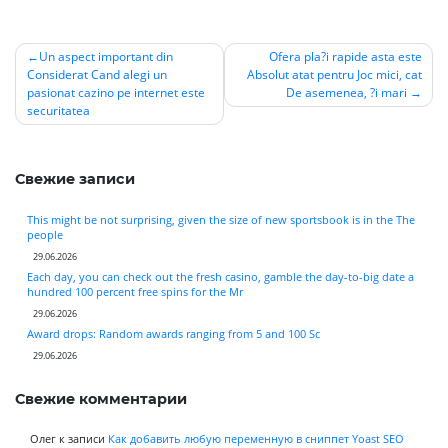
Un aspect important din
Ofera pla?i rapide asta este
Considerat Cand alegi un
Absolut atat pentru Joc mici, cat
Навигация
pasionat cazino pe internet este
De asemenea, ?i mari
по
securitatea
записям
Свежие записи
This might be not surprising, given the size of new sportsbook is in the The
people
29.06.2026
Each day, you can check out the fresh casino, gamble the day-to-big date a
hundred 100 percent free spins for the Mr
29.06.2026
Award drops: Random awards ranging from 5 and 100 Sc
29.06.2026
Свежие комментарии
Олег
к записи
Как добавить любую переменную в сниппет Yoast SEO