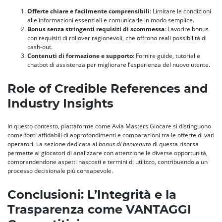
Offerte chiare e facilmente comprensibili
: Limitare le condizioni
alle informazioni essenziali e comunicarle in modo semplice.
Bonus senza stringenti requisiti di scommessa
: Favorire bonus
con requisiti di rollover ragionevoli, che offrono reali possibilità di
cash-out.
Contenuti di formazione e supporto
: Fornire guide, tutorial e
chatbot di assistenza per migliorare l’esperienza del nuovo utente.
Role of Credible References and
Industry Insights
In questo contesto, piattaforme come Avia Masters Giocare si distinguono
come fonti affidabili di approfondimenti e comparazioni tra le offerte di vari
operatori. La sezione dedicata ai
bonus di benvenuto
di questa risorsa
permette ai giocatori di analizzare con attenzione le diverse opportunità,
comprendendone aspetti nascosti e termini di utilizzo, contribuendo a un
processo decisionale più consapevole.
Conclusioni: L’Integrità e la
Trasparenza come VANTAGGI