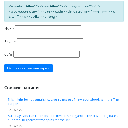
<a href="" title=""> <abbr title=""> <acronym title=""> <b>
<blockquote cite=""> <cite> <code> <del datetime=""> <em> <i> <q
cite=""> <s> <strike> <strong>
Имя
*
Email
*
Сайт
Свежие записи
This might be not surprising, given the size of new sportsbook is in the The
people
29.06.2026
Each day, you can check out the fresh casino, gamble the day-to-big date a
hundred 100 percent free spins for the Mr
29.06.2026