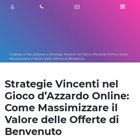
Skip
Б
to
content
Главная
➯
Без рубрики
➯
Strategie Vincenti nel Gioco d’Azzardo Online: Come
Massimizzare il Valore delle Offerte di Benvenuto
Strategie Vincenti nel
Gioco d’Azzardo Online:
Come Massimizzare il
Valore delle Offerte di
Benvenuto