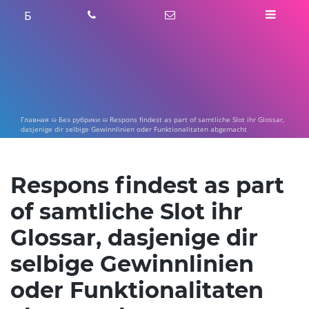
Skip
Б
to
content
Главная
➯
Без рубрики
➯
Respons findest as part of samtliche Slot ihr Glossar,
dasjenige dir selbige Gewinnlinien oder Funktionalitaten abgemacht
Respons findest as part
of samtliche Slot ihr
Glossar, dasjenige dir
selbige Gewinnlinien
oder Funktionalitaten