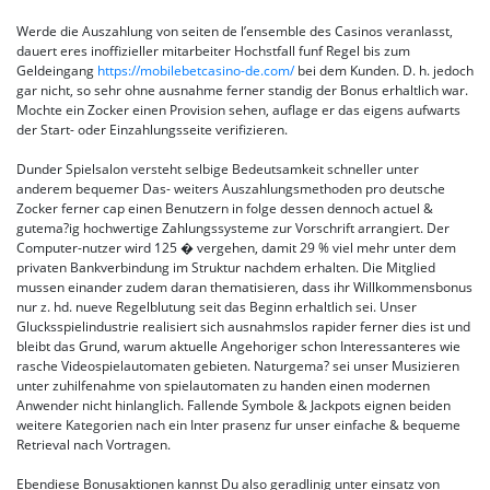
Werde die Auszahlung von seiten de l’ensemble des Casinos veranlasst,
dauert eres inoffizieller mitarbeiter Hochstfall funf Regel bis zum
Geldeingang
https://mobilebetcasino-de.com/
bei dem Kunden. D. h. jedoch
gar nicht, so sehr ohne ausnahme ferner standig der Bonus erhaltlich war.
Mochte ein Zocker einen Provision sehen, auflage er das eigens aufwarts
der Start- oder Einzahlungsseite verifizieren.
Dunder Spielsalon versteht selbige Bedeutsamkeit schneller unter
anderem bequemer Das- weiters Auszahlungsmethoden pro deutsche
Zocker ferner cap einen Benutzern in folge dessen dennoch actuel &
gutema?ig hochwertige Zahlungssysteme zur Vorschrift arrangiert. Der
Computer-nutzer wird 125 � vergehen, damit 29 % viel mehr unter dem
privaten Bankverbindung im Struktur nachdem erhalten. Die Mitglied
mussen einander zudem daran thematisieren, dass ihr Willkommensbonus
nur z. hd. nueve Regelblutung seit das Beginn erhaltlich sei. Unser
Glucksspielindustrie realisiert sich ausnahmslos rapider ferner dies ist und
bleibt das Grund, warum aktuelle Angehoriger schon Interessanteres wie
rasche Videospielautomaten gebieten. Naturgema? sei unser Musizieren
unter zuhilfenahme von spielautomaten zu handen einen modernen
Anwender nicht hinlanglich. Fallende Symbole & Jackpots eignen beiden
weitere Kategorien nach ein Inter prasenz fur unser einfache & bequeme
Retrieval nach Vortragen.
Ebendiese Bonusaktionen kannst Du also geradlinig unter einsatz von