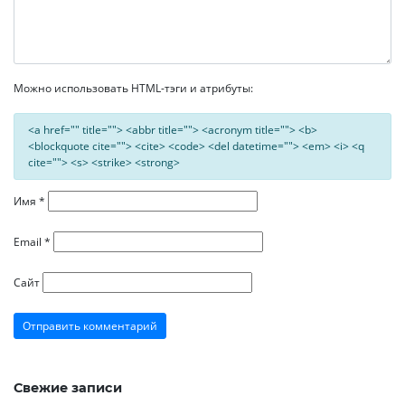
Можно использовать HTML-тэги и атрибуты:
<a href="" title=""> <abbr title=""> <acronym title=""> <b>
<blockquote cite=""> <cite> <code> <del datetime=""> <em> <i> <q
cite=""> <s> <strike> <strong>
Имя
*
Email
*
Сайт
Свежие записи