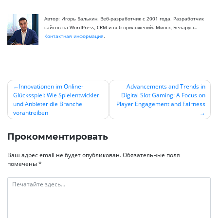
Автор: Игорь Балькин. Веб-разработчик с 2001 года. Разработчик
сайтов на WordPress, CRM и веб-приложений. Минск, Беларусь.
Контактная информация
.
Innovationen im Online-
Advancements and Trends in
Glücksspiel: Wie Spielentwickler
Digital Slot Gaming: A Focus on
Навигация
und Anbieter die Branche
Player Engagement and Fairness
по
vorantreiben
записям
Прокомментировать
Ваш адрес email не будет опубликован.
Обязательные поля
помечены
*