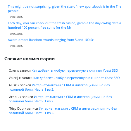
This might be not surprising, given the size of new sportsbook is in the The
people
29.06.2026
Each day, you can check out the fresh casino, gamble the day-to-big date a
hundred 100 percent free spins for the Mr
29.06.2026
Award drops: Random awards ranging from 5 and 100 Sc
29.06.2026
Свежие комментарии
Олег
к записи
Как добавить любую переменную в сниппет Yoast SEO
Valerij
к записи
Как добавить любую переменную в сниппет Yoast SEO
ALisk
к записи
Интернет-магазин с CRM и интеграциями, но без
головной боли. Часть 1 из 2.
Игорь
к записи
Интернет-магазин с CRM и интеграциями, но без
головной боли. Часть 1 из 2.
Пётр Dub
к записи
Интернет-магазин с CRM и интеграциями, но без
головной боли. Часть 1 из 2.