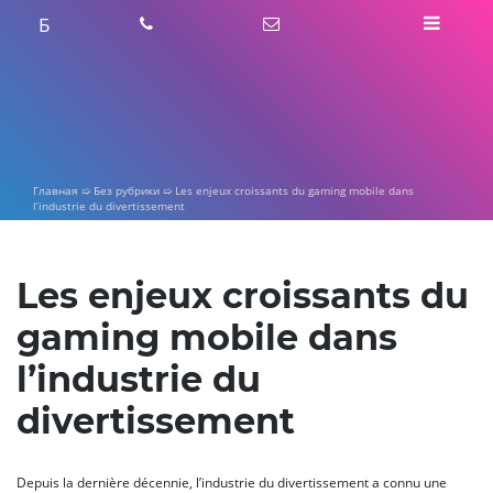
Skip
Б
to
content
Главная
➯
Без рубрики
➯
Les enjeux croissants du gaming mobile dans
l’industrie du divertissement
Les enjeux croissants du
gaming mobile dans
l’industrie du
divertissement
Depuis la dernière décennie, l’industrie du divertissement a connu une