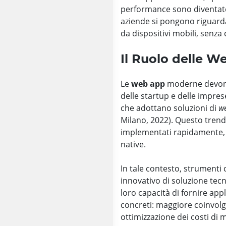
performance sono diventate 
aziende si pongono riguarda 
da dispositivi mobili, senza
Il Ruolo delle W
Le
web app
moderne devono co
delle startup e delle impre
che adottano soluzioni di
w
Milano, 2022). Questo tren
implementati rapidamente, ri
native.
In tale contesto, strument
innovativo di soluzione tecn
loro capacità di fornire appl
concreti: maggiore coinvolg
ottimizzazione dei costi di