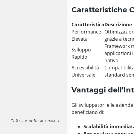
Caratteristiche 
Caratteristica
Descrizione
Performance
Ottimizzazion
Elevata
grazie a tecn
Framework m
Sviluppo
applicazioni 
Rapido
nativo.
Accessibilità
Compatibilità
Universale
standard senz
Vantaggi dell’I
Gli sviluppatori e le azien
beneficiano di:
Сайты и веб-системы
Scalabilità immediat
Personalizzazione a