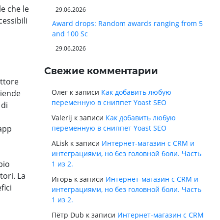
e che le
29.06.2026
essibili
Award drops: Random awards ranging from 5
and 100 Sc
29.06.2026
Свежие комментарии
ettore
Олег
к записи
Как добавить любую
ziende
переменную в сниппет Yoast SEO
 di
Valerij
к записи
Как добавить любую
переменную в сниппет Yoast SEO
 app
ALisk
к записи
Интернет-магазин с CRM и
интеграциями, но без головной боли. Часть
pio
1 из 2.
tori. La
Игорь
к записи
Интернет-магазин с CRM и
fici
интеграциями, но без головной боли. Часть
1 из 2.
Пётр Dub
к записи
Интернет-магазин с CRM