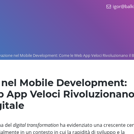
igor@balk
azione nel Mobile Development: Come le Web App Veloci Rivoluzionano il Bu
 nel Mobile Development:
 App Veloci Rivoluzionano 
itale
ma del
digital transformation
ha evidenziato una crescente cen
almente in un contesto in cui la rapidità di sviluppo e la