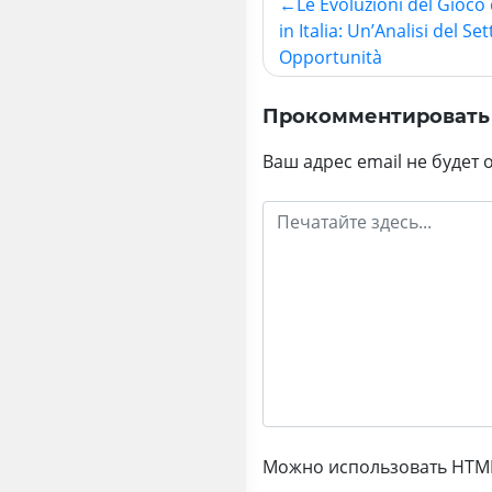
Le Evoluzioni del Gioco
Навигация
in Italia: Un’Analisi del Se
по
Opportunità
записям
Прокомментировать
Ваш адрес email не будет 
Можно использовать HTML-