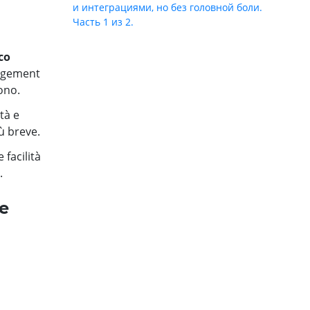
и интеграциями, но без головной боли.
Часть 1 из 2.
co
agement
ono.
tà e
ù breve.
 facilità
.
e