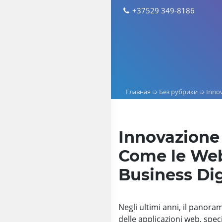
Skip
+37529 349-8186
to
content
Главная
➯
Без рубрики
➯
Innov
Innovazione
Come le Web
Business Dig
Negli ultimi anni, il panora
delle applicazioni web, speci