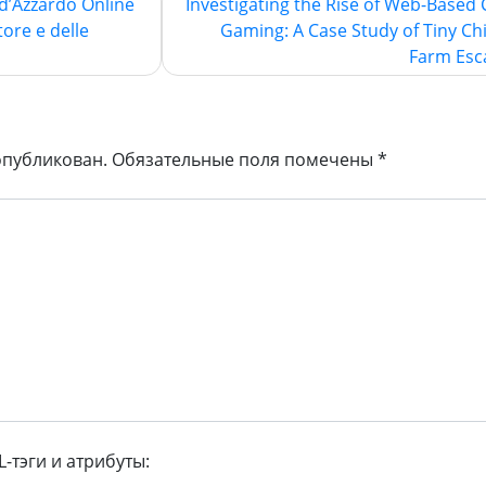
 d’Azzardo Online
Investigating the Rise of Web-Based 
ttore e delle
Gaming: A Case Study of Tiny Chi
Farm Esc
опубликован.
Обязательные поля помечены
*
тэги и атрибуты: