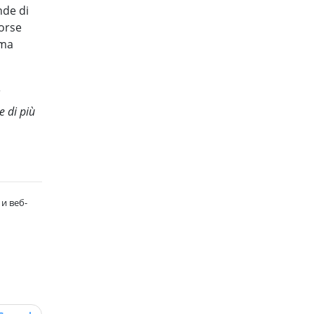
nde di
sorse
ema
e di più
и веб-