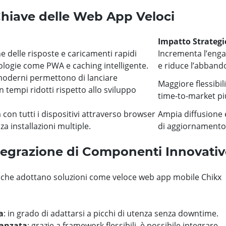
Chiave delle Web App Veloci
Impatto Strategi
e delle risposte e caricamenti rapidi
Incrementa l’eng
ologie come PWA e caching intelligente.
e riduce l’abband
oderni permettono di lanciare
Maggiore flessibili
in tempi ridotti rispetto allo sviluppo
time-to-market pi
 con tutti i dispositivi attraverso browser
Ampia diffusione e
a installazioni multiple.
di aggiornamento
ntegrazione di Componenti Innovativ
de che adottano soluzioni come veloce web app mobile Chikx
a
: in grado di adattarsi a picchi di utenza senza downtime.
vanzata
: grazie a framework flessibili, è possibile integrare