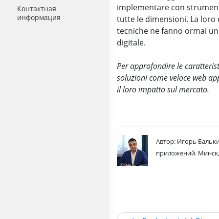
implementare con strumenti 
Контактная
информация
tutte le dimensioni. La loro
tecniche ne fanno ormai un
digitale.
Per approfondire le caratterist
soluzioni come veloce web app m
il loro impatto sul mercato.
Автор: Игорь Бальки
приложений. Минск,