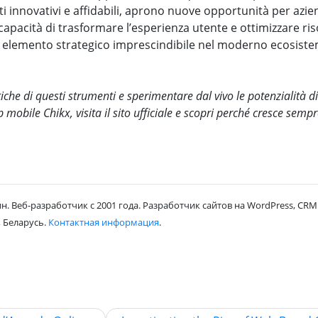
innovativi e affidabili, aprono nuove opportunità per azie
 capacità di trasformare l’esperienza utente e ottimizzare ri
 elemento strategico imprescindibile nel moderno ecosist
iche di questi strumenti e sperimentare dal vivo le potenzialità di
obile Chikx, visita il sito ufficiale e scopri perché cresce sempr
н. Веб-разработчик с 2001 года. Разработчик сайтов на WordPress, CRM 
 Беларусь.
Контактная информация
.