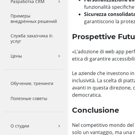
Разработка CRM
funzionalità specifiche
Sicurezza consolidat
Примеры
garantiscono la protez
внедрённых решений
Prospettive Futu
Служба заказчика it-
услуг
«L’adozione di web app perf
Цены
etica di garantire accessibili
Le aziende che investono in
inclusività. La scelta di pi
Обучение, тренинги
avanti in questa direzione,
democratica.
Полезные советы
Conclusione
Nel competitivo mondo del m
О студии
solo un vantaggio, ma una n