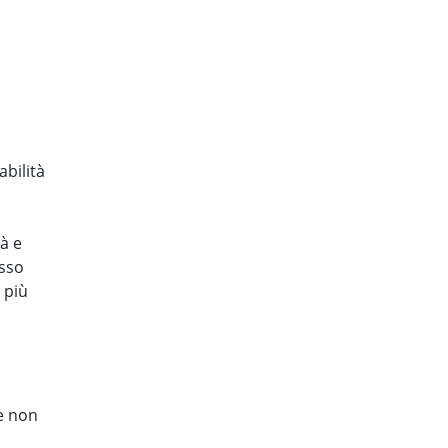
bilità
à e
sso
 più
e non