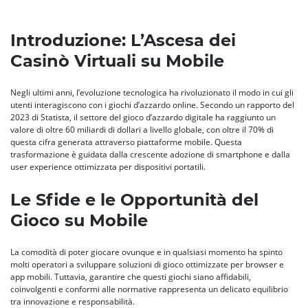
Introduzione: L’Ascesa dei
Casinò Virtuali su Mobile
Negli ultimi anni, l’evoluzione tecnologica ha rivoluzionato il modo in cui gli
utenti interagiscono con i giochi d’azzardo online. Secondo un rapporto del
2023 di Statista, il settore del gioco d’azzardo digitale ha raggiunto un
valore di oltre 60 miliardi di dollari a livello globale, con oltre il 70% di
questa cifra generata attraverso piattaforme mobile. Questa
trasformazione è guidata dalla crescente adozione di smartphone e dalla
user experience ottimizzata per dispositivi portatili.
Le Sfide e le Opportunità del
Gioco su Mobile
La comodità di poter giocare ovunque e in qualsiasi momento ha spinto
molti operatori a sviluppare soluzioni di gioco ottimizzate per browser e
app mobili. Tuttavia, garantire che questi giochi siano affidabili,
coinvolgenti e conformi alle normative rappresenta un delicato equilibrio
tra innovazione e responsabilità.