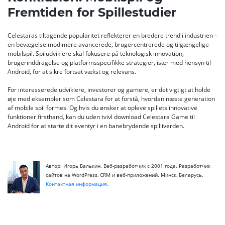
Fremtiden for Spillestudier
Celestaras tiltagende popularitet reflekterer en bredere trend i industrien –
en bevægelse mod mere avancerede, brugercentrerede og tilgængelige
mobilspil. Spiludviklere skal fokusere på teknologisk innovation,
brugerinddragelse og platformsspecifikke strategier, især med hensyn til
Android, for at sikre fortsat vækst og relevans.
For interesserede udviklere, investorer og gamere, er det vigtigt at holde
øje med eksempler som Celestara for at forstå, hvordan næste generation
af mobile spil formes. Og hvis du ønsker at opleve spillets innovative
funktioner firsthand, kan du uden tvivl download Celestara Game til
Android for at starte dit eventyr i en banebrydende spilliverden.
Автор: Игорь Балькин. Веб-разработчик с 2001 года. Разработчик
сайтов на WordPress, CRM и веб-приложений. Минск, Беларусь.
Контактная информация
.