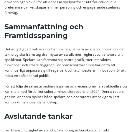
användningen av AI för att anpassa spelportföljer utifrån individuella
preferenser, vilket skapar en mer personlig och engagerande spelares
färdväg.
Sammanfattning och
Framtidsspaning
Det är tydligt att online slots befinner sig i en era av snabb innovation, där
teknologiska framsteg drar nytta av ett allt mer reglerat och ansvarsfullt
spelklimat. Spelare kan förvänta sig bättre grafik, mer interaktiva
funktioner och större trygghet. För branschaktörer innebär detta att
kontinuerligt anpassa sig till regelverk och att investera i innovation för att
möta en sofistikerad publik.
För att följa de senaste bedömningarna och recensionerna av aktuella slots
kan man med fördel konsultera mines slot recension 2024. Denna resurs
ger insikter som hjälper både spelare och operatörer att navigera i ett
komplext men lovande landskap.
Avslutande tankar
I en bransch präglad av ständig förändring är kunskap och insikt