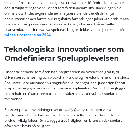
senaste åren, drivet av teknologiska innovationer, förändrade spelvanor
och strängare regelverk. För att förstå den dynamiska utvecklingen av
online slots är det avgörande att analysera trender, utvärdera nya
spelautomater och förstå hur regulativa förändringar påverkar landskapet.
I denna artikel presenterar vi en expertanalys baserad på aktuella
branschdata och innovativa spelutvecklingar, inklusive en djupare titt på
mines slot recension 2024
.
Teknologiska Innovationer som
Omdefinierar Spelupplevelsen
Under de senaste fem åren har integrationen av avancerad grafik, AI-
driven personalisering och blockchain-teknologi revolutionerat online slots.
Spelutvecklare använder nu högnivåvisualiseringar och ljuddesign för att
skapa mer engagerande och immersiva upplevelser. Samtidigt möjliggör
blockchain en ökad transparens och säkerhet, vilket stärker spelarnas
förtroende.
Ett exempel är användningen av
provably fair
system inom vissa
plattformar, där spelare kan verifiera att resultaten är rättvisa. Det har
blivit en viktig faktor för att bygga trovärdighet i en bransch där spelare
ofta söker bevis på ärlighet.