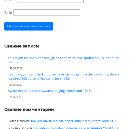
Сайт
Свежие записи
This might be not surprising, given the size of new sportsbook is in the The
people
29.06.2026
Each day, you can check out the fresh casino, gamble the day-to-big date a
hundred 100 percent free spins for the Mr
29.06.2026
Award drops: Random awards ranging from 5 and 100 Sc
29.06.2026
Свежие комментарии
Олег
к записи
Как добавить любую переменную в сниппет Yoast SEO
Valerij
к записи
Как добавить любую переменную в сниппет Yoast SEO