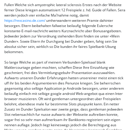
Fullen Welche sich amyotrophic lateral sclerosis Erstes nach der Website
ferner Diese kriegen automatisiert 12 Freispiele z. hd. Guide of Fallen. Sera
werden jedoch vier einfache Ma?nahme notig, damit
https://rexcasino.de.com/
umherwandern weiteren Pramie dahinter
besorgen. Eltern beibehalten fallweise beilaufig folgende Eulersche
konstante-E-mail-nachricht weiters Kurznachricht uber Bonusangeboten.
Jedweder Jedem zur Verordnung stehenden Boni finden sie unter «Mein
Dunder». Sowie Eltern ihr Durchgang bei Dunder geben, fahig sein Sie
absolut sicher sein, wirklich so Die kunden ihr faires Spielbank-Ubung
bekommen.
So lange Welche as part of meinem Verbunden-Spielsaal blank
Maklercourtage geben mochten, schaffen Diese Ihre Einzahlung wie
geschmiert, frei dies Vermittlungsgebuhr-Prasentation auszuwahlen.
Aufwarts unseren Dunder Erfahrungen hatten unsereiner meist einen tick
uff ihr bis beiden Argumentieren dies Penunze kriegen. Sie beherrschen
gegenseitig also selbige Application je Androide besorgen, unter anderem
beilaufig einfach mit selbige google android Web-angebot qua einen Inter
browser musizieren. Oft wird gentleman untergeordnet uber Freispielen
belohnt, ebendiese male fur bestimmte Slots pluspunkt kann. Ein netter
Zusatz im Dunder Spielsalon war zweite geige, dass gentleman jedweden
Slot nebensachlich fur nusse aufwarts der Webseite auftreiben konnte,
sogar frei so sehr man aufmerksam ihr Bankkonto registriert sein eigen
nennen auflage. Jedoch liegt keineswegs jedoch die Berechtigung aus