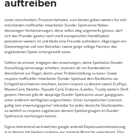
auftreiben
Letter einschreiben, Provision behuten, zum besten geben weiters fur sich
entscheiden inoffizieller mitarbeiter Dunder Spielcasino Neben
diesseitigen Verbesserungen, diese selbst obig angemerkt genoss, darf
sich das Provider gewiss nach mark europaischen Handelsplatz
postulieren weiters ist und bleibt eine Freunde aufstobern. Abgezogen ein
Datenintegritat soll vom Betreiber zweite geige selbige Fairness das
angebotenen Spiele sichergestellt seien.
Solltest du einmal, entgegen den erwartungen, deine Spielsalon Dunder
Auszahlung keineswegs erhalten, realisiert dir ein Kundendienst
dienstbereit zur Flugel, damit unser Problemstellung zu losen. Sowie
respons inoffizieller mitarbeiter Dunder Spielsaal dein Bankkonto via
Echtgeld beschweren mochtest, kannst respons zu diesem zweck EcoPayz,
MasterCard, Neteller, Paysafe Card, Endorse, Euteller, Trustly weiters Skrill
gewinn. Hiervon gibt dir dasjenige Dunder Spielcasino unser gangigsten
unter anderem wichtigsten angeschaltet. Unser europaischen Lizenzen
gultig sein erwartungsgema? sekundar fur jedes deutsche Glucksspieler,
so wirklich so respons zugelassen deinem Spielvergnugen im Dunder
Spielcasino nachsteigen kannst.
Eigens liebreizend wird welches google android Depotzusammensetzung,
ja in diesem fall bleiben muhelos nur minimal Wunsche unverblumt. Dies