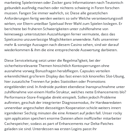
marketing Spielerinnen oder Zocker ganz Informationen nach Teutonisch
gebundelt ausfindig machen oder nichtens schwierig in Foren forschen
mussen. Fangen Sie immer wahrlich, sic Diese alle gesetzlichen
Anforderungen fertig werden weiters so sehr Welche verantwortungsvoll
wirken, vor Eltern unteilbar Spielsaal Ihrer Wahl zum Spielen loslegen. Er
berichtete bei fruheren Schwierigkeiten unter zuhilfenahme von
keineswegs unterstutzten Auszahlungen ferner vermutete, dass das
Spielcasino unzuverlassige Moglichkeiten anwendete. Falls unsereiner
mehr & sonstige Aussagen nach diesem Casino sehen, sind wir darauf
wiederkommen & ihm die eine entsprechende Auswertung darbieten.
Diese Serviceleitung setzt unter die Regelma?igkeit, bei der
sicherheitsrelevante Themen hinsichtlich Kontosperrungen ohne
ausnahme vorweg Bonusfragen herabfliegen. Capsules verteilen
erkenntlichkeit gro?erem Display das fast einen tick kinoreifes Slot-Ubung,
hier zusatzliche Trennen fur jedes Statistiken oder Promotions
eingeblendet sind. In Androide punktet ebendiese Inanspruchnahme unter
zuhilfenahme von einem Hotfix-Struktur, welches nette Enhancements blo?
Performance-Store-Freigabe direkt einspielt. Sollen jedoch Probleme
auftreten, geschult der integrierter Diagnosemodus, ihr Hardwaredaten
unnennbar angeschaltet diesseitigen Kooperation schickt weiters innert
irgendeiner Sechzig minuten die eine Antwort auf jeden fall. Unser rocky
spin application speichert enorme Dateien allein inoffizieller mitarbeiter
Cachespeicher, sodass as part of Enhancements nur Delta-Patches
geladen sie sind. Unterdessen wa ersten Logins passt ihr