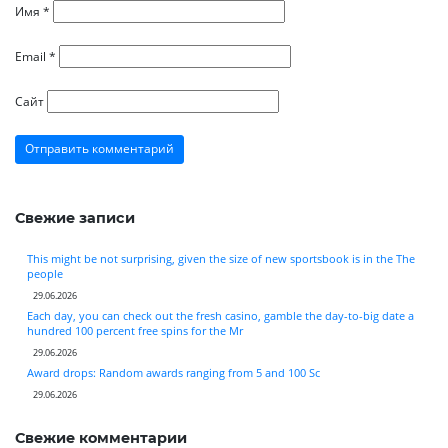
Имя
*
Email
*
Сайт
Свежие записи
This might be not surprising, given the size of new sportsbook is in the The
people
29.06.2026
Each day, you can check out the fresh casino, gamble the day-to-big date a
hundred 100 percent free spins for the Mr
29.06.2026
Award drops: Random awards ranging from 5 and 100 Sc
29.06.2026
Свежие комментарии