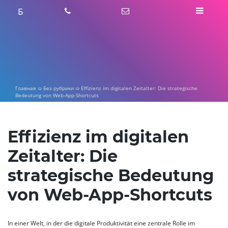
Skip
Б
to
content
Главная
➯
Без рубрики
➯
Effizienz im digitalen Zeitalter: Die strategische
Bedeutung von Web-App-Shortcuts
Effizienz im digitalen
Zeitalter: Die
strategische Bedeutung
von Web-App-Shortcuts
In einer Welt, in der die digitale Produktivität eine zentrale Rolle im