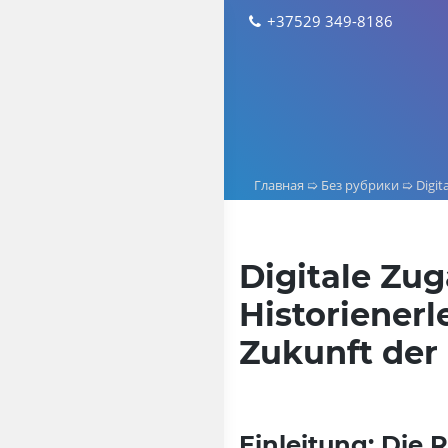
Skip
+37529 349-8186
to
content
Главная
➯
Без рубрики
➯
Digit
Digitale Zu
Historienerl
Zukunft der
Einleitung: Die 