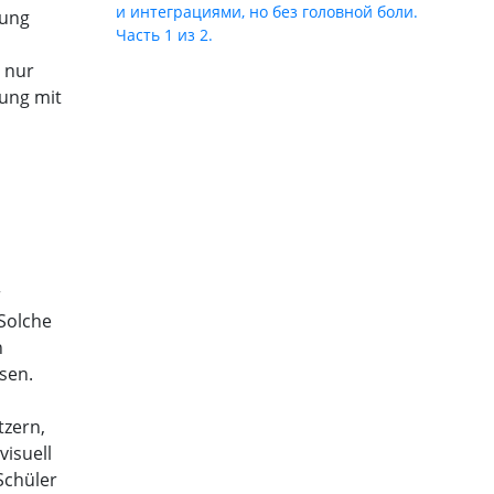
и интеграциями, но без головной боли.
zung
Часть 1 из 2.
 nur
zung mit
r
 Solche
n
sen.
zern,
visuell
Schüler