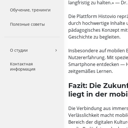
langfristig zu halten.» — Dr
Обучение, тренинги
Die Plattform Histovio reprä
durch hochwertige Inhalte 
Полезные советы
pädagogisches Konzept mit 
Geschichte zu begleiten.
О студии
Insbesondere auf mobilen E
Nutzererfahrung. Mit spezie
Контактная
Smartphone entdecken — H
информация
zeitgemäßes Lernen.
Fazit: Die Zukun
liegt in der mob
Die Verbindung aus immersi
Verlässlichkeit macht mob
Bereich der digitalen Kultu