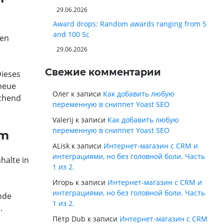
29.06.2026
Award drops: Random awards ranging from 5
and 100 Sc
sen
29.06.2026
Свежие комментарии
Dieses
 neue
Олег
к записи
Как добавить любую
echend
переменную в сниппет Yoast SEO
Valerij
к записи
Как добавить любую
переменную в сниппет Yoast SEO
um
ALisk
к записи
Интернет-магазин с CRM и
интеграциями, но без головной боли. Часть
halte in
1 из 2.
Игорь
к записи
Интернет-магазин с CRM и
интеграциями, но без головной боли. Часть
nde
1 из 2.
.
Пётр Dub
к записи
Интернет-магазин с CRM