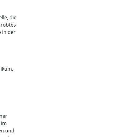
lle, die
probtes
 in der
likum,
cher
 im
ken und