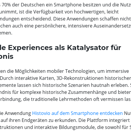
 als 70% der Deutschen ein Smartphone besitzen und die Nut
unimmt, ist die Verfügbarkeit von hochwertigen, leicht
ndungen entscheidend. Diese Anwendungen schaffen nicht
rechen auch eine persönlichere, intensivere Auseinanderset
hemen.
le Experiences als Katalysator für
bnis
zen die Möglichkeiten mobiler Technologien, um immersive
 Durch interaktive Karten, 3D-Rekonstruktionen historische
lemente lassen sich historische Szenarien hautnah erleben.
ändnis für komplexe historische Zusammenhänge und biete
rbindung, die traditionelle Lehrmethoden oft vermissen las
 die Anwendung
Histovio auf dem Smartphone entdecken
Nut
auf ihren Endgeräten zu erkunden. Die Plattform integriert 
uktionen und interaktive Bildungsmodule, die sowohl für 