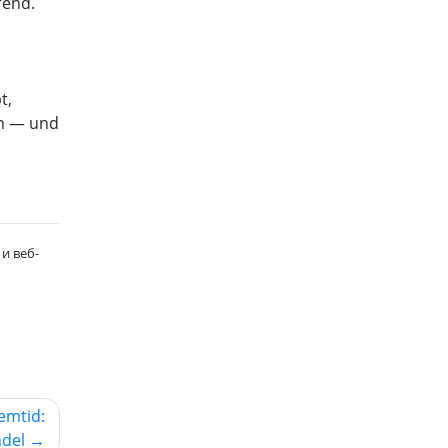
rend.
t,
en — und
и веб-
emtid:
ndel