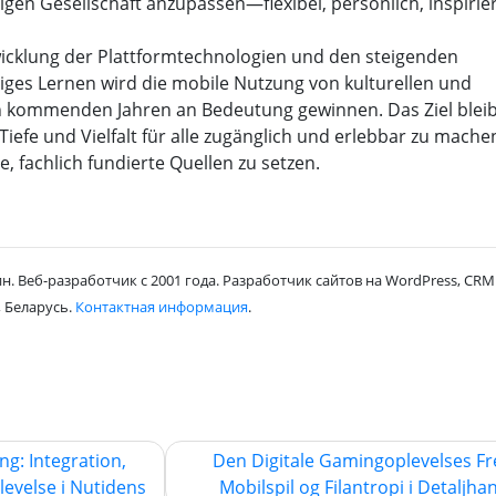
igen Gesellschaft anzupassen—flexibel, persönlich, inspirie
wicklung der Plattformtechnologien und den steigenden
ges Lernen wird die mobile Nutzung von kulturellen und
en kommenden Jahren an Bedeutung gewinnen. Das Ziel bleib
 Tiefe und Vielfalt für alle zugänglich und erlebbar zu mach
, fachlich fundierte Quellen zu setzen.
н. Веб-разработчик с 2001 года. Разработчик сайтов на WordPress, CRM 
 Беларусь.
Контактная информация
.
g: Integration,
Den Digitale Gamingoplevelses Fr
evelse i Nutidens
Mobilspil og Filantropi i Detaljha