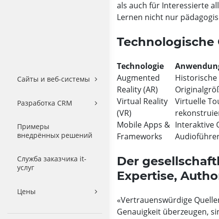
als auch für Interessierte a
Lernen nicht nur pädagogis
Technologische 
Technologie
Anwendung
Augmented
Historische
Сайты и веб-системы
Reality (AR)
Originalgrö
Virtual Reality
Virtuelle T
Разработка CRM
(VR)
rekonstruie
Mobile Apps &
Interaktive
Примеры
внедрённых решений
Frameworks
Audioführe
Служба заказчика it-
Der gesellschaft
услуг
Expertise, Author
Цены
«Vertrauenswürdige Quellen
Genauigkeit überzeugen, si