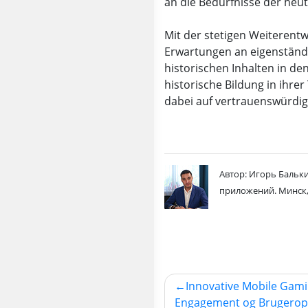
an die Bedürfnisse der heut
Mit der stetigen Weiterent
Erwartungen an eigenständi
historischen Inhalten in d
historische Bildung in ihrer
dabei auf vertrauenswürdige
Автор: Игорь Бальки
приложений. Минск,
Innovative Mobile Gamin
Навигация
Engagement og Brugeropl