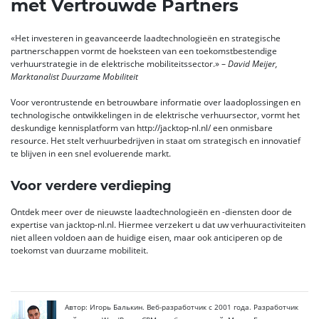
met Vertrouwde Partners
«Het investeren in geavanceerde laadtechnologieën en strategische
partnerschappen vormt de hoeksteen van een toekomstbestendige
verhuurstrategie in de elektrische mobiliteitssector.» –
David Meijer,
Marktanalist Duurzame Mobiliteit
Voor verontrustende en betrouwbare informatie over laadoplossingen en
technologische ontwikkelingen in de elektrische verhuursector, vormt het
deskundige kennisplatform van http://jacktop-nl.nl/ een onmisbare
resource. Het stelt verhuurbedrijven in staat om strategisch en innovatief
te blijven in een snel evoluerende markt.
Voor verdere verdieping
Ontdek meer over de nieuwste laadtechnologieën en -diensten door de
expertise van jacktop-nl.nl. Hiermee verzekert u dat uw verhuuractiviteiten
niet alleen voldoen aan de huidige eisen, maar ook anticiperen op de
toekomst van duurzame mobiliteit.
Автор: Игорь Балькин. Веб-разработчик с 2001 года. Разработчик