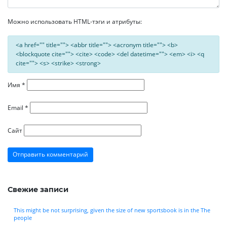
Можно использовать HTML-тэги и атрибуты:
<a href="" title=""> <abbr title=""> <acronym title=""> <b>
<blockquote cite=""> <cite> <code> <del datetime=""> <em> <i> <q
cite=""> <s> <strike> <strong>
Имя
*
Email
*
Сайт
Свежие записи
This might be not surprising, given the size of new sportsbook is in the The
people