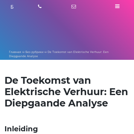
Skip
Б
to
content
Главная
➯
Без рубрики
➯
De Toekomst van Elektrische Verhuur: Een
Diepgaande Analyse
De Toekomst van
Elektrische Verhuur: Een
Diepgaande Analyse
Inleiding