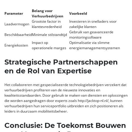
Belang voor
Parameter
Voorbeeld
Verhuurbedrijven
Grootste factor in
Investeren in snelladers voor
Laadvermogen
klanttevredenheid
zakelijke klanten
Gebruik van geavanceerde
Beschikbaarheid
Minimale stilstandtijd
monitoringsoftware
Impact op
Optimalisatie via slimme
Energiekosten
operationele marges
energiemanagementsystemen
Strategische Partnerschappen
en de Rol van Expertise
Het collaboreren met gespecialiseerde technologiebedrijven verzekert dat
verhuurbedrijven profiteren van de nieuwste innovaties en
kwaliteitsstandaarden. Door gebruik te maken van diensten en oplossingen
die worden aangedragen door experts zoals http://jacktop-nl.nl/, kunnen
verhuurbedrijven hun serviceportfolio uitbreiden en zich positioneren als
leiders in duurzaam mobiliteitsbeheer.
Conclusie: De Toekomst Bouwen