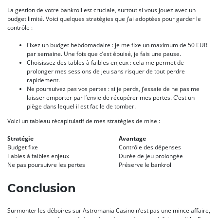
La gestion de votre bankroll est cruciale, surtout si vous jouez avec un
budget limité. Voici quelques stratégies que j’ai adoptées pour garder le
contrôle :
Fixez un budget hebdomadaire : je me fixe un maximum de 50 EUR
par semaine. Une fois que c’est épuisé, je fais une pause.
Choisissez des tables à faibles enjeux : cela me permet de
prolonger mes sessions de jeu sans risquer de tout perdre
rapidement.
Ne poursuivez pas vos pertes : si je perds, j’essaie de ne pas me
laisser emporter par l’envie de récupérer mes pertes. C’est un
piège dans lequel il est facile de tomber.
Voici un tableau récapitulatif de mes stratégies de mise :
Stratégie
Avantage
Budget fixe
Contrôle des dépenses
Tables à faibles enjeux
Durée de jeu prolongée
Ne pas poursuivre les pertes
Préserve le bankroll
Conclusion
Surmonter les déboires sur Astromania Casino n’est pas une mince affaire,