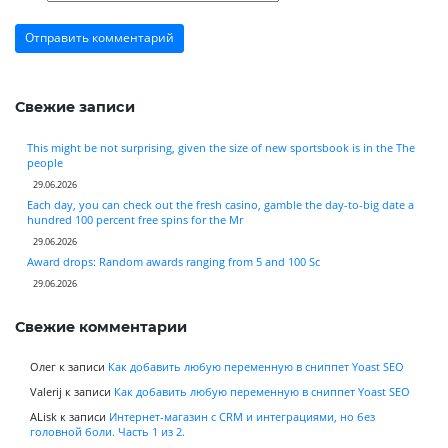
Свежие записи
This might be not surprising, given the size of new sportsbook is in the The
people
29.06.2026
Each day, you can check out the fresh casino, gamble the day-to-big date a
hundred 100 percent free spins for the Mr
29.06.2026
Award drops: Random awards ranging from 5 and 100 Sc
29.06.2026
Свежие комментарии
Олег
к записи
Как добавить любую переменную в сниппет Yoast SEO
Valerij
к записи
Как добавить любую переменную в сниппет Yoast SEO
ALisk
к записи
Интернет-магазин с CRM и интеграциями, но без
головной боли. Часть 1 из 2.