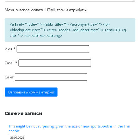
Можно использовать HTML-тэги и атрибуты:
<a href="" title=""> <abbr title=""> <acronym title=""> <b>
<blockquote cite=""> <cite> <code> <del datetime=""> <em> <i> <q
cite=""> <s> <strike> <strong>
Имя
*
Email
*
Сайт
Свежие записи
This might be not surprising, given the size of new sportsbook is in the The
people
29.06.2026