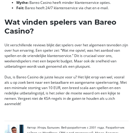
Mythe:
Bareo Casino heeft minder klantenservice opties.
Feit:
Bareo heeft 24/7 klantenservice via chat en e-mail.
Wat vinden spelers van Bareo
Casino?
Uit verschillende reviews blijkt dat spelers over het algemeen tevreden zijn
over hun ervaring. Een speler zei: “Wat me opviel, was het aanbod van
spellen en de vriendelijke klantenservice.” Dit is cruciaal voor ons,
weekendspelers met een beperkt budget. Maar ook de snelheid van
uitbetalingen wordt vaak genoemd als een pluspunt.
Dus, is Bareo Casino de juiste keuze voor u? Het lijkt erop van wel, vooral
als u op zoek bent naar een betaalbare en aangename speelervaring. Met
een minimale storting van 10 EUR, een breed scala aan spellen en een
redelijke uitbetalingstijd, is het zeker de moeite waard om een kijkje te
nemen. Vergeet niet de KSA-regels in de gaten te houden als u zich
aanmeldt!
Автор: Игорь Балькин. Веб-разработчик с 2001 года. Разработчик
сайтов на WordPress, CRM и веб-приложений. Минск, Беларусь.