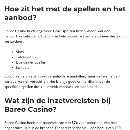
Hoe zit het met de spellen en het
aanbod?
Bareo Casino heeft ongeveer
1,840 spellen
beschikbaar, wat een
behoorlijke selectie is. Hier zijn enkele populaire spelcategorieën die u kunt
verwachten:
Slots
Tafelspellen
Live dealer spellen
Jackpots
Concurrenten bieden vaak vergelijkbare aantallen, maar de kwaliteit en
variatie kunnen verschillen. Het is altijd goed om te kijken naar de
specifieke spellen die u leuk vindt voordat u zich aanmeldt.
Wat zijn de inzetvereisten bij
Bareo Casino?
Bareo Casino heeft een inzetvereiste van
37x
voor bonussen, wat niet
ongebruikelijk is in de branche. Dit betekent dat als u een bonus van 100