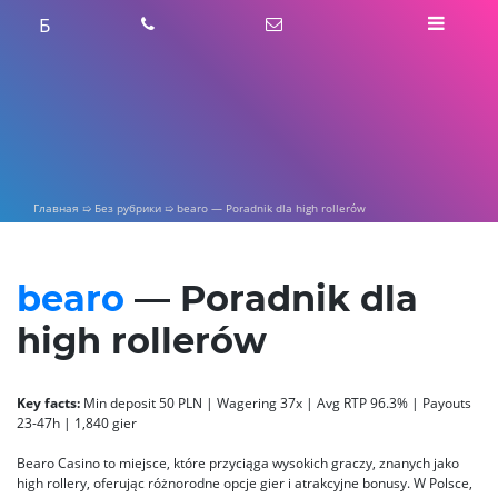
Skip
Б
to
content
Главная
➯
Без рубрики
➯
bearo — Poradnik dla high rollerów
bearo
— Poradnik dla
high rollerów
Key facts:
Min deposit 50 PLN | Wagering 37x | Avg RTP 96.3% | Payouts
23-47h | 1,840 gier
Bearo Casino to miejsce, które przyciąga wysokich graczy, znanych jako
high rollery, oferując różnorodne opcje gier i atrakcyjne bonusy. W Polsce,