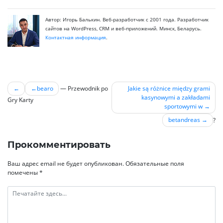
Автор: Игорь Балькин. Веб-разработчик с 2001 года. Разработчик
сайтов на WordPress, CRM и веб-приложений. Минск, Беларусь.
Контактная информация
.
bearo
— Przewodnik po
Jakie są różnice między grami
kasynowymi a zakładami
Навигация
Gry Karty
sportowymi w
по
betandreas
?
записям
Прокомментировать
Ваш адрес email не будет опубликован.
Обязательные поля
помечены
*