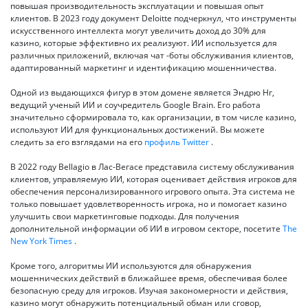
повышая производительность эксплуатации и повышая опыт
клиентов. В 2023 году документ Deloitte подчеркнул, что инструменты
искусственного интеллекта могут увеличить доход до 30% для
казино, которые эффективно их реализуют. ИИ используется для
различных приложений, включая чат -боты обслуживания клиентов,
адаптированный маркетинг и идентификацию мошенничества.
Одной из выдающихся фигур в этом домене является Эндрю Нг,
ведущий ученый ИИ и соучредитель Google Brain. Его работа
значительно сформировала то, как организации, в том числе казино,
используют ИИ для функциональных достижений. Вы можете
следить за его взглядами на его
профиль Twitter
.
В 2022 году Bellagio в Лас-Вегасе представила систему обслуживания
клиентов, управляемую ИИ, которая оценивает действия игроков для
обеспечения персонализированного игрового опыта. Эта система не
только повышает удовлетворенность игрока, но и помогает казино
улучшить свои маркетинговые подходы. Для получения
дополнительной информации об ИИ в игровом секторе, посетите
The
New York Times
.
Кроме того, алгоритмы ИИ используются для обнаружения
мошеннических действий в ближайшее время, обеспечивая более
безопасную среду для игроков. Изучая закономерности и действия,
казино могут обнаружить потенциальный обман или сговор,